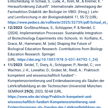
Entscheidung. In Schaal, S., Lude, A., Krell, M., & Kremer, K. "
Herausforderung Zukunft". Internationale Jahrestagung der
Fachsektion Didaktik der Biologie im VBIO: (Hrsg.):
Lehr-
und Lernforschung in der Biologiedidaktik 11
, 55-72 (URL:
https://www.pedocs.de/volltexte/2025/32739/pdf/Schaal_et_
12/2023
: Großbruchhaus, S., Schöppner, P. & Nerdel, C.
(2024). Implementation Processes: Sustainable Integration
of Biotechnology Experiments into Schools. In: Korfiatis, K.,
Grace, M., Hammann, M. (eds) Shaping the Future of
Biological Education Research. Contributions from Biology
Education Research. Springer.
(URL:
https://doi.org/10.1007/978-3-031-44792-1_24
)
11/2023
: Seidel, T.; Diery, A.; Schöppner, P.; Nerdel, C.; von
Wachter, J.-K.; Lewalter, D.; Gruber, M.; Riedl, A.: Praktisch
kompetent und wissenschaftlich fundiert" -
Kompetenzorientierung und Evidenzbasierung als Säulen der
Lehrkräftebildung an der Technischen Universität München.
SEMINAR
29(3)
, 2023, 50-68 (URL:
https://www.wbv.de/shop/Praktisch-kompetent-und-
wissenschaftlich-fundiert-Kompetenzorientierung-und-
Evidenzbasierung-als-Saeulen-der-Lehrkraeftebildung-an-