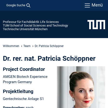
Menü
Google Suche
Professur für Fachdidaktik Life Sciences
TUM School of Social Sciences and Technology
Technische Universität München
Willkommen
Team
Dr. Patricia Schöppner
Dr. rer. nat. Patricia Schöppner
Project Coordinator
AMGEN Biotech Experience
Program Germany
Projektleitung
Gentechnische Anlage S1
Sprechzeiten:
nach