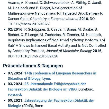
Adams, A. Kronast, C. Schwarzenböck, A. Pöthig, C. Jandl,
M. Haslbeck and B. Rieger, Next-generation of
Multiresponsive Nanocarriers for Targeted Drug Delivery to
Cancer Cells,
Chemistry a European Journal
2016
, DOI:
10.1002/chem.201601822
02/2016:
P. Schöppner, G. Csaba, T. Braun, M. Daake, B.
Richter, O. F. Lange, M. Zacharias, R. Zimmer, M. Haslbeck,
Regulatory Implications of Non-Trivial Splicing: Isoform 3 of
Rab1A Shows Enhanced Basal Activity and Is Not Controlled
by Accessory Proteins,
Journal of Molecular Biology
2016
,
DOI: 10.1016/j.jmb.2016.02.028
Präsentationen & Tagungen
07/2024:
14th conference of European Researchers in
Didactics of Biology, Lyon.
03/2024:
25. Internationale Frühjahrsschule der
Fachsektion Didaktik der Biologie im VBiO
, Lüneburg.
Poster
09/2021:
Jahrestagung der Fachsektion Didaktik der
Biologie
(FDdB), Bonn