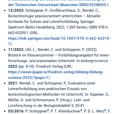
der-Technischen-Universitaet-Muenchen-SEM2303W005
)
12/2022:
Schöppner, P., Großbruchhaus, S., Nerdel, C.,
Biotechnologie praxisorientiert unterrichten – Aktuelle
Kontexte für Schule und Lehrerfortbildung, Springer
Spektrum Berlin Heidelberg, 2022, 1-269 Seiten, ISBN 978-3-
662-65209-1 (URL:
https://link.springer.com/book/10.1007/978-3-662-65210-
7
)
11/2022:
Uhl, L., Nerdel, C. und Schöppner, P. (2022).
Biotech im Klassenzimmer – Fortbildungsangebot für einen
forschungs- und praxisnahen Unterricht. In
bildung+science
2022
(pp. 8-10). Friedrich Verlag (URL:
https://viewer.ipaper.io/friedrich-verlag/bildung/bildung-
science-2022/?page=1)
.
2021:
Nerdel, C. und Schöppner, P., Evaluation einer
Lehrerfortbildung zum praktischen Einsatz von
biotechnologischen Methoden im Unterricht. In: Kapelari, S.,
Möller, A. und Schmiemann, P. (Hrsg.):
Lehr- und
Lernforschung in der Biologiedidaktik 9
, 25-41
¥
¥
¥
03/2016:
P. Schöppner
, P. T. Altenbuchner
, P. D. L. Werz
, F.