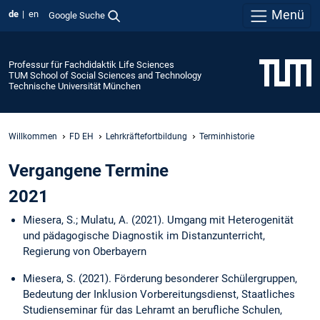
Menü
de
en
Google Suche
Professur für Fachdidaktik Life Sciences
TUM School of Social Sciences and Technology
Technische Universität München
Willkommen
FD EH
Lehrkräftefortbildung
Terminhistorie
Vergangene Termine
2021
Miesera, S.; Mulatu, A. (2021). Umgang mit Heterogenität
und pädagogische Diagnostik im Distanzunterricht,
Regierung von Oberbayern
Miesera, S. (2021). Förderung besonderer Schülergruppen,
Bedeutung der Inklusion
Vorbereitungsdienst, Staatliches
Studienseminar für das Lehramt an berufliche Schulen,