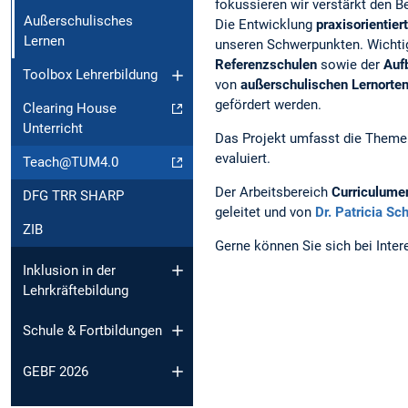
fokussieren wir verstärkt den B
Außerschulisches
Die Entwicklung
praxisorientie
Lernen
unseren Schwerpunkten. Wichtig
Referenzschulen
sowie der
Auf
Toolbox Lehrerbildung
von
außerschulischen Lernorte
gefördert werden.
Clearing House
Unterricht
Das Projekt umfasst die Theme
evaluiert.
Teach@TUM4.0
Der Arbeitsbereich
Curriculume
DFG TRR SHARP
geleitet und von
Dr. Patricia S
ZIB
Gerne können Sie sich bei Inte
Inklusion in der
Lehrkräftebildung
Schule & Fortbildungen
GEBF 2026