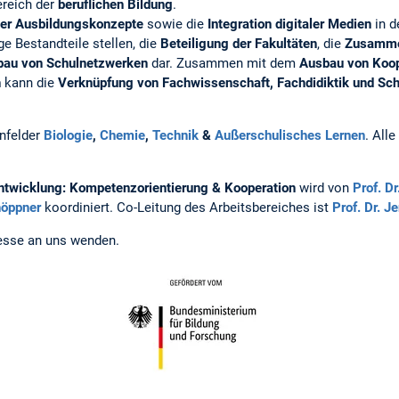
ereich der
beruflichen Bildung
.
rter Ausbildungskonzepte
sowie die
Integration digitaler Medien
in d
e Bestandteile stellen, die
Beteiligung der Fakultäten
, die
Zusamme
bau von Schulnetzwerken
dar. Zusammen mit dem
Ausbau von Koop
n
kann
die
Verknüpfung von Fachwissenschaft, Fachdidiktik und Sch
nfelder
Biologie
,
Chemie
,
Technik
&
Außerschulisches Lernen
. All
ntwicklung: Kompetenzorientierung & Kooperation
wird von
Prof. Dr
chöppner
koordiniert. Co-Leitung des Arbeitsbereiches ist
Prof. Dr. 
resse an uns wenden.