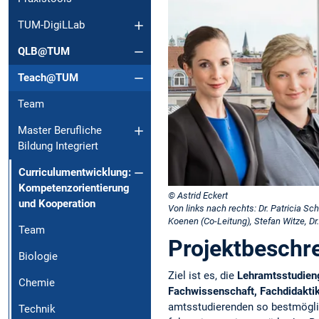
TUM-DigiLLab
QLB@TUM
Teach@TUM
Team
Master Berufliche
Bildung Integriert
Curriculumentwicklung:
Kompetenzorientierung
© Astrid Eckert
und Kooperation
Von links nach rechts: Dr. Patricia Sch
Koenen (Co-Leitung), Stefan Witze, Dr
Team
Projektbeschr
Biologie
Ziel ist es, die
Lehramtsstudie
Chemie
Fachwissenschaft, Fachdidakti
amtsstudierenden so bestmöglic
Technik