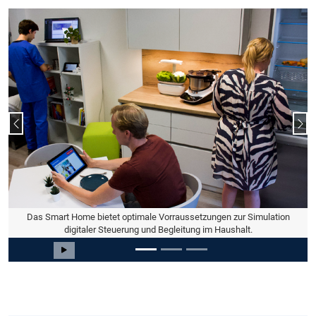
Vorheriger Slide
Näc
Das Smart Home bietet optimale Vorraussetzungen zur Simulation
digitaler Steuerung und Begleitung im Haushalt.
Slide 1 von 3
Carousel starten