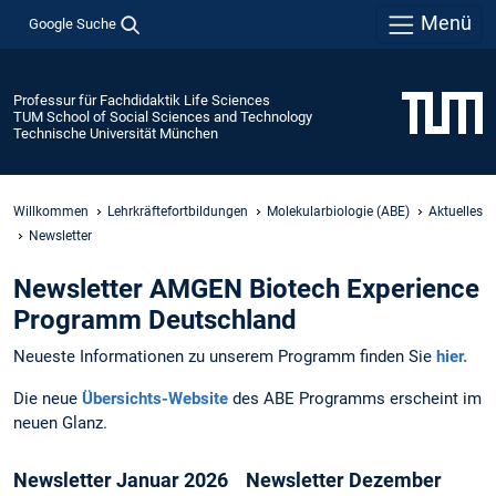
Menü
Google Suche
Professur für Fachdidaktik Life Sciences
TUM School of Social Sciences and Technology
Technische Universität München
Willkommen
Lehrkräftefortbildungen
Molekularbiologie (ABE)
Aktuelles
Newsletter
Newsletter AMGEN Biotech Experience
Programm Deutschland
Neueste Informationen zu unserem Programm finden Sie
hier.
Die neue
Übersichts-Website
des ABE Programms erscheint im
neuen Glanz.
Newsletter Januar 2026 Newsletter Dezember