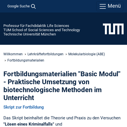
Menü
Google Suche
Professur für Fachdidaktik Life Sciences
TUM School of Social Sciences and Technology
Technische Universität München
Willkommen
Lehrkräftefortbildungen
Molekularbiologie (ABE)
Fortbildungsmaterialien
Fortbildungsmaterialien "Basic Modul"
- Praktische Umsetzung von
biotechnologische Methoden im
Unterricht
Skript zur Fortbildung
Das Skript beinhaltet die Theorie und Praxis zu den Versuchen
"Lösen eines Kriminalfalls"
und