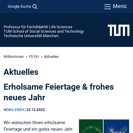
Menü
Google Suche
Professur für Fachdidaktik Life Sciences
TUM School of Social Sciences and Technology
Technische Universität München
Willkommen
FD EH
Aktuelles
Aktuelles
Erholsame Feiertage & frohes
neues Jahr
NEWS-FDEH
|
23.12.2022
Wir wünschen Ihnen erholsame
Feiertage und ein gutes neues Jahr.