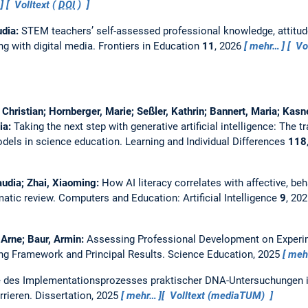
Volltext (
DOI
)
udia:
STEM teachers’ self-assessed professional knowledge, attitudes
ng with digital media.
Frontiers in Education
11
, 2026
mehr…
Vol
hristian; Hornberger, Marie; Seßler, Kathrin; Bannert, Maria; Kasne
ia:
Taking the next step with generative artificial intelligence: The t
dels in science education.
Learning and Individual Differences
118
audia; Zhai, Xiaoming:
How AI literacy correlates with affective, beh
matic review.
Computers and Education: Artificial Intelligence
9
, 20
Arne; Baur, Armin:
Assessing Professional Development on Experi
ng Framework and Principal Results.
Science Education, 2025
meh
 des Implementationsprozesses praktischer DNA-Untersuchungen in
rrieren.
Dissertation,
2025
mehr…
Volltext (mediaTUM)