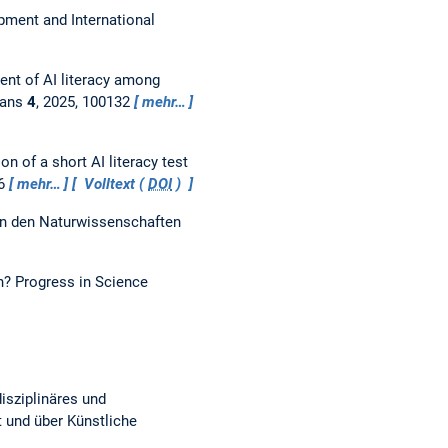
pment and International
nt of AI literacy among
mans
4
, 2025, 100132
mehr…
n of a short AI literacy test
76
mehr…
Volltext (
DOI
)
n den Naturwissenschaften
on?
Progress in Science
disziplinäres und
 und über Künstliche