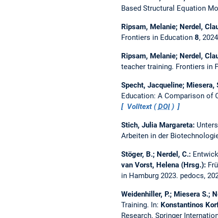
Based Structural Equation M
Ripsam, Melanie; Nerdel, Cla
Frontiers in Education
8
, 202
Ripsam, Melanie; Nerdel, Cla
teacher training.
Frontiers in
Specht, Jacqueline; Miesera
Education: A Comparison of
Volltext (
DOI
)
Stich, Julia Margareta:
Unters
Arbeiten in der Biotechnologi
Stöger, B.; Nerdel, C.:
Entwick
van Vorst, Helena (Hrsg.):
Frü
in Hamburg 2023. pedocs, 202
Weidenhiller, P.; Miesera S.; N
Training.
In:
Konstantinos Kor
Research. Springer Internatio