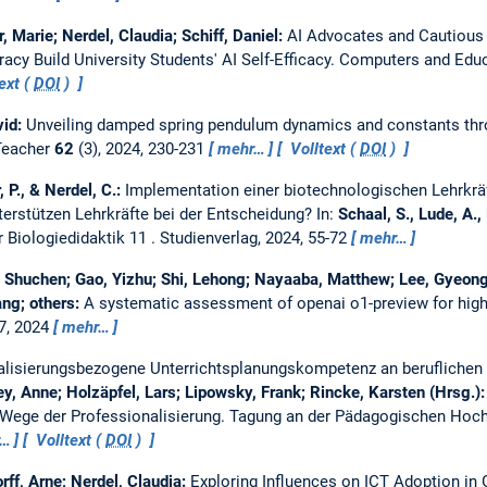
 Marie; Nerdel, Claudia; Schiff, Daniel:
AI Advocates and Cautious C
eracy Build University Students' AI Self-Efficacy.
Computers and Educat
ext (
DOI
)
vid:
Unveiling damped spring pendulum dynamics and constants thr
Teacher
62
(3), 2024, 230-231
mehr…
Volltext (
DOI
)
 P., & Nerdel, C.:
Implementation einer biotechnologischen Lehrkräft
terstützen Lehrkräfte bei der Entscheidung?
In:
Schaal, S., Lude, A.,
 Biologiedidaktik 11 . Studienverlag, 2024, 55-72
mehr…
o, Shuchen; Gao, Yizhu; Shi, Lehong; Nayaaba, Matthew; Lee, Gyeon
ang; others:
A systematic assessment of openai o1-preview for highe
87, 2024
mehr…
talisierungsbezogene Unterrichtsplanungskompetenz an beruflichen 
Frey, Anne; Holzäpfel, Lars; Lipowsky, Frank; Rincke, Karsten (Hrsg.)
– Wege der Professionalisierung. Tagung an der Pädagogischen Hoch
r…
Volltext (
DOI
)
rff, Arne; Nerdel, Claudia:
Exploring Influences on ICT Adoption i