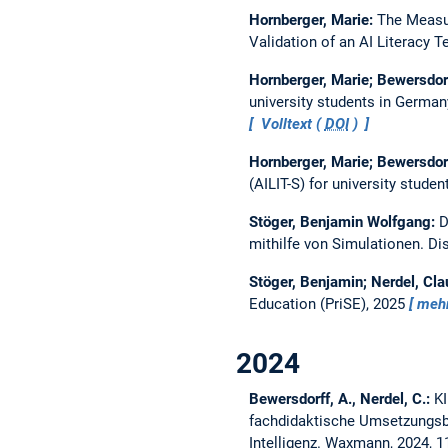
Hornberger, Marie:
The Measur
Validation of an AI Literacy T
Hornberger, Marie; Bewersdorff
university students in German
Volltext (
DOI
)
Hornberger, Marie; Bewersdorff
(AILIT-S) for university studen
Stöger, Benjamin Wolfgang:
D
mithilfe von Simulationen.
Di
Stöger, Benjamin; Nerdel, Cla
Education (PriSE), 2025
meh
2024
Bewersdorff, A., Nerdel, C.:
KI
fachdidaktische Umsetzungsb
Intelligenz. Waxmann, 2024, 1