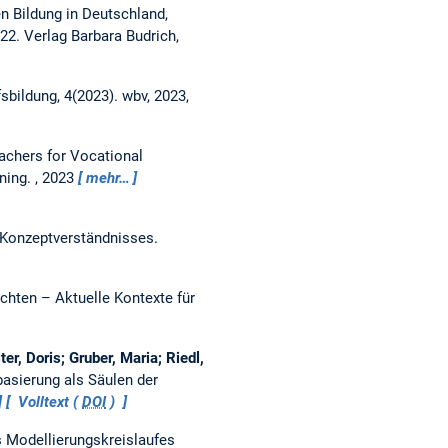
en Bildung in Deutschland,
22. Verlag Barbara Budrich,
fsbildung, 4(2023). wbv, 2023,
eachers for Vocational
ning.
, 2023
mehr…
-Konzeptverständnisses.
ichten – Aktuelle Kontexte für
er, Doris; Gruber, Maria; Riedl,
asierung als Säulen der
Volltext (
DOI
)
 Modellierungskreislaufes