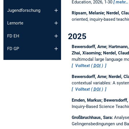
Education, 2026, 1-30
mehr…
Jugendforschung
Ripsam, Melanie; Nerdel, Cla
oriented, inquiry-based teachi
Lernorte
2025
FD EH
Bewersdorff, Arne; Hartmann, C
FD GP
Zhai, Xiaoming; Nerdel, Claud
multimodal large language mo
Volltext (
DOI
)
Bewersdorff, Arne; Nerdel, Cl
contextual variables: A syste
Volltext (
DOI
)
Emden, Markus; Bewersdorff, 
Inquiry‐Based Science Teachi
Großbruchhaus, Sara:
Analyse
Gelingensbedingungen und Ba