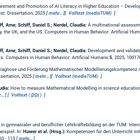
ement and Promotion of AI Literacy in Higher Education – Develo
est.
Dissertation,
2025
mehr…
Volltext (mediaTUM)
, Arne; Schiff, Daniel S.; Nerdel, Claudia:
A multinational assessme
y, the UK, and the US.
Computers in Human Behavior: Artificial Hu
, Arne; Schiff, Daniel S.; Nerdel, Claudia:
Development and validatio
ts.
Computers in Human Behavior: Artificial Humans
5
, 2025, 1001
iagnose und Förderung Mathematischer Modellierungskompetenz i
ssertation,
2025
mehr…
Volltext (mediaTUM)
udia:
How to measure Mathematical Modelling in science educati
r…
Volltext (
DOI
)
 in gymnasialer und beruflicher Lehrkräftebildung an der TUM: Inter
eispiel.
In:
Huwer et al. (Hrsg.):
Kompetenzen für den Unterricht mit
10 - 113
mehr…