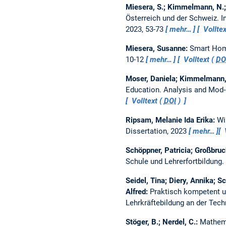
Miesera, S.; Kimmelmann, N.;
Österreich und der Schweiz.
I
2023, 53-73
mehr…
Volltex
Miesera, Susanne:
Smart Home
10-12
mehr…
Volltext (
DO
Moser, Daniela; Kimmelmann, 
Education. Analysis and Mod-
Volltext (
DOI
)
Ripsam, Melanie Ida Erika:
Wi
Dissertation,
2023
mehr…
Schöppner, Patricia; Großbruc
Schule und Lehrerfortbildung.
Seidel, Tina; Diery, Annika; S
Alfred:
Praktisch kompetent u
Lehrkräftebildung an der Tec
Stöger, B.; Nerdel, C.:
Mathema