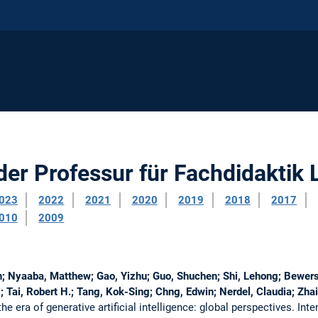
der Professur für Fachdidaktik 
023
2022
2021
2020
2019
2018
2017
010
2009
; Nyaaba, Matthew; Gao, Yizhu; Guo, Shuchen; Shi, Lehong; Bewersd
Tai, Robert H.; Tang, Kok-Sing; Chng, Edwin; Nerdel, Claudia; Zha
he era of generative artificial intelligence: global perspectives.
Inte