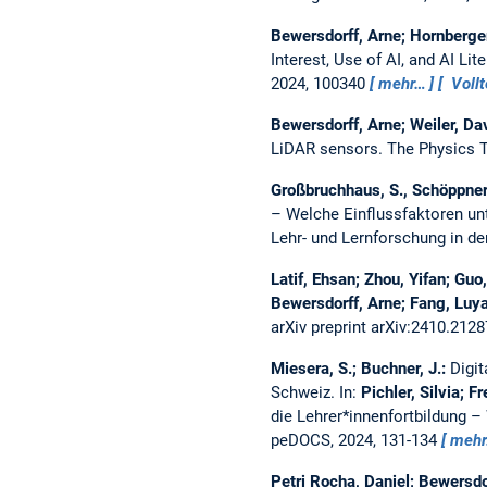
Bewersdorff, Arne; Hornberger,
Interest, Use of AI, and AI Lit
2024, 100340
mehr…
Vollt
Bewersdorff, Arne; Weiler, Da
LiDAR sensors.
The Physics 
Großbruchhaus, S., Schöppner,
– Welche Einflussfaktoren un
Lehr- und Lernforschung in der
Latif, Ehsan; Zhou, Yifan; Gu
Bewersdorff, Arne; Fang, Luy
arXiv preprint arXiv:2410.212
Miesera, S.; Buchner, J.:
Digi
Schweiz.
In:
Pichler, Silvia; 
die Lehrer*innenfortbildung 
peDOCS, 2024, 131-134
meh
Petri Rocha, Daniel; Bewersdo