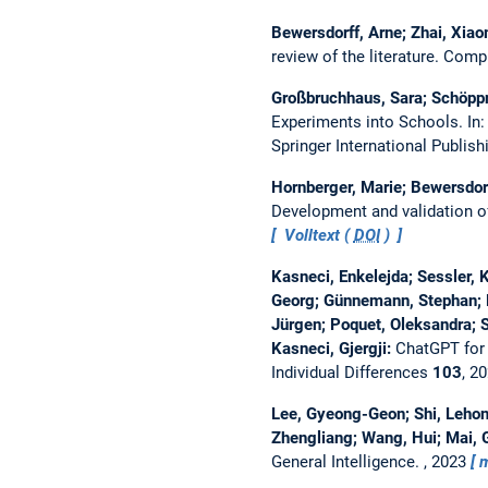
Bewersdorff, Arne; Zhai, Xiao
review of the literature.
Comput
Großbruchhaus, Sara; Schöppne
Experiments into Schools.
In
Springer International Publis
Hornberger, Marie; Bewersdorf
Development and validation of 
Volltext (
DOI
)
Kasneci, Enkelejda; Sessler, 
Georg; Günnemann, Stephan; Hü
Jürgen; Poquet, Oleksandra; Sa
Kasneci, Gjergji:
ChatGPT for 
Individual Differences
103
, 2
Lee, Gyeong-Geon; Shi, Lehong
Zhengliang; Wang, Hui; Mai, 
General Intelligence.
, 2023