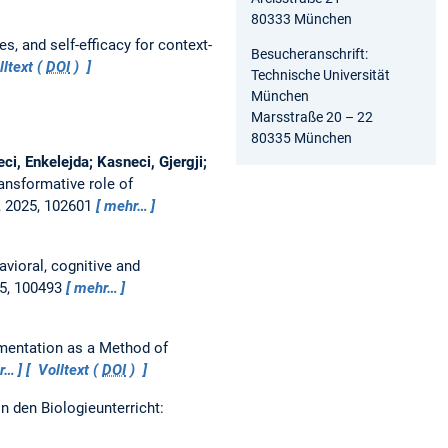
80333 München
, and self-efficacy for context-
Besucheranschrift:
ltext (
DOI
)
Technische Universität
München
Marsstraße 20 – 22
80335 München
ci, Enkelejda; Kasneci, Gjergji;
ransformative role of
, 2025, 102601
mehr…
avioral, cognitive and
25, 100493
mehr…
mentation as a Method of
r…
Volltext (
DOI
)
 den Biologieunterricht: