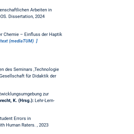
enschaftlichen Arbeiten in
BOS.
Dissertation,
2024
r Chemie – Einfluss der Haptik
ltext (mediaTUM)
hmen des Seminars ‚Technologie
Gesellschaft für Didaktik der
ntwicklungsumgebung zur
recht, K. (Hrsg.):
Lehr-Lern-
udent Errors in
with Human Raters.
, 2023