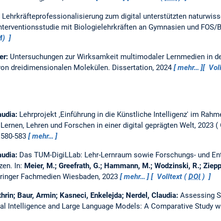
:
Lehrkräfteprofessionalisierung zum digital unterstützten naturwiss
nterventionsstudie mit Biologielehrkräften an Gymnasien und FOS/
M)
er:
Untersuchungen zur Wirksamkeit multimodaler Lernmedien in de
 von dreidimensionalen Molekülen.
Dissertation,
2024
mehr…
Vol
audia:
Lehrprojekt ‚Einführung in die Künstliche Intelligenz' im Ra
.
Lernen, Lehren und Forschen in einer digital geprägten Welt, 2023
, 580-583
mehr…
audia:
Das TUM-DigiLLab: Lehr-Lernraum sowie Forschungs- und E
nzen.
In:
Meier, M.; Greefrath, G.; Hammann, M.; Wodzinski, R.; Ziepp
Springer Fachmedien Wiesbaden, 2023
mehr…
Volltext (
DOI
)
hrin; Baur, Armin; Kasneci, Enkelejda; Nerdel, Claudia:
Assessing St
cial Intelligence and Large Language Models: A Comparative Study 