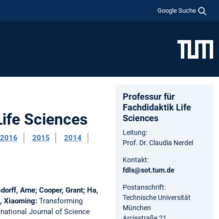
Google Suche
Professur für
Fachdidaktik Life
Life Sciences
Sciences
Leitung:
2016
2015
2014
Prof. Dr. Claudia Nerdel
Kontakt:
fdls@sot.tum.de
Postanschrift:
orff, Arne; Cooper, Grant; Ha,
Technische Universität
i, Xiaoming:
Transforming
München
rnational Journal of Science
Arcisstraße 21