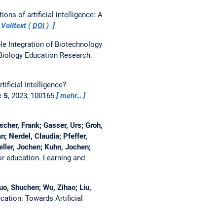
ons of artificial intelligence: A
Volltext (
DOI
)
e Integration of Biotechnology
Biology Education Research.
ificial Intelligence?
ce
5
, 2023, 100165
mehr…
cher, Frank; Gasser, Urs; Groh,
; Nerdel, Claudia; Pfeffer,
eller, Jochen; Kuhn, Jochen;
or education.
Learning and
uo, Shuchen; Wu, Zihao; Liu,
cation: Towards Artificial