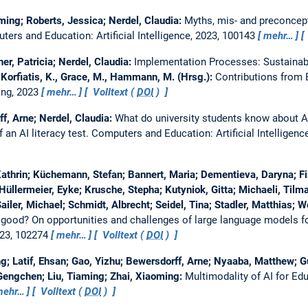
ming; Roberts, Jessica; Nerdel, Claudia:
Myths, mis- and preconcepti
ers and Education: Artificial Intelligence, 2023, 100143
mehr…
r, Patricia; Nerdel, Claudia:
Implementation Processes: Sustainabl
:
Korfiatis, K., Grace, M., Hammann, M. (Hrsg.):
Contributions from 
hing, 2023
mehr…
Volltext (
DOI
)
f, Arne; Nerdel, Claudia:
What do university students know about Art
an AI literacy test.
Computers and Education: Artificial Intelligen
Kathrin; Küchemann, Stefan; Bannert, Maria; Dementieva, Daryna; Fis
llermeier, Eyke; Krusche, Stepha; Kutyniok, Gitta; Michaeli, Tilman
iler, Michael; Schmidt, Albrecht; Seidel, Tina; Stadler, Matthias; W
good? On opportunities and challenges of large language models f
023, 102274
mehr…
Volltext (
DOI
)
; Latif, Ehsan; Gao, Yizhu; Bewersdorff, Arne; Nyaaba, Matthew; G
Gengchen; Liu, Tiaming; Zhai, Xiaoming:
Multimodality of AI for Edu
mehr…
Volltext (
DOI
)