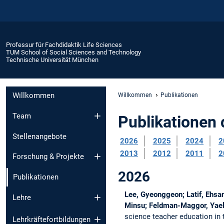
Professur für Fachdidaktik Life Sciences
TUM School of Social Sciences and Technology
Technische Universität München
Willkommen
Willkommen
Publikationen
Team
Publikationen 
Stellenangebote
2026
2025
2024
2
2013
2012
2011
2
Forschung & Projekte
2026
Publikationen
Lee, Gyeonggeon; Latif, Ehsan
Lehre
Minsu; Feldman-Maggor, Yael; 
science teacher education in t
Lehrkräftefortbildungen