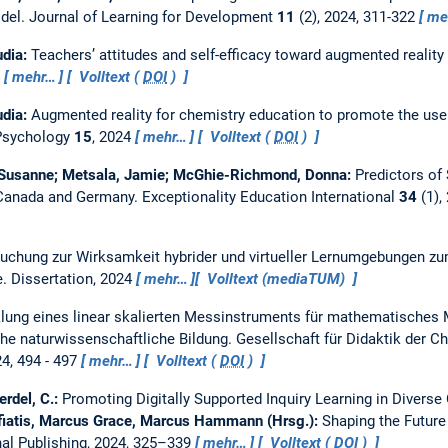
odel.
Journal of Learning for Development
11
(2), 2024, 311-322
me
udia:
Teachers’ attitudes and self-efficacy toward augmented reality
4
mehr…
Volltext (
DOI
)
udia:
Augmented reality for chemistry education to promote the use
 Psychology
15
, 2024
mehr…
Volltext (
DOI
)
, Susanne; Metsala, Jamie; McGhie-Richmond, Donna:
Predictors of 
 Canada and Germany.
Exceptionality Education International
34
(1),
uchung zur Wirksamkeit hybrider und virtueller Lernumgebungen z
e.
Dissertation,
2024
mehr…
Volltext (mediaTUM)
lung eines linear skalierten Messinstruments für mathematisches 
he naturwissenschaftliche Bildung. Gesellschaft für Didaktik der 
4, 494 - 497
mehr…
Volltext (
DOI
)
erdel, C.:
Promoting Digitally Supported Inquiry Learning in Diver
fiatis, Marcus Grace, Marcus Hammann (Hrsg.):
Shaping the Future
nal Publishing, 2024, 325–339
mehr…
Volltext (
DOI
)