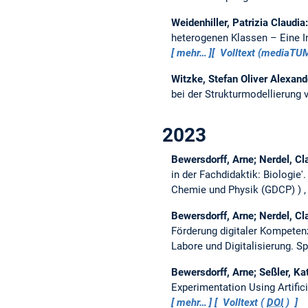
Weidenhiller, Patrizia Claudia
heterogenen Klassen – Eine I
mehr…
Volltext (mediaTU
Witzke, Stefan Oliver Alexand
bei der Strukturmodellierung
2023
Bewersdorff, Arne; Nerdel, Cl
in der Fachdidaktik: Biologie'
Chemie und Physik (GDCP)
Bewersdorff, Arne; Nerdel, Cl
Förderung digitaler Kompete
Labore und Digitalisierung. 
Bewersdorff, Arne; Seßler, Kat
Experimentation Using Artifi
mehr…
Volltext (
DOI
)