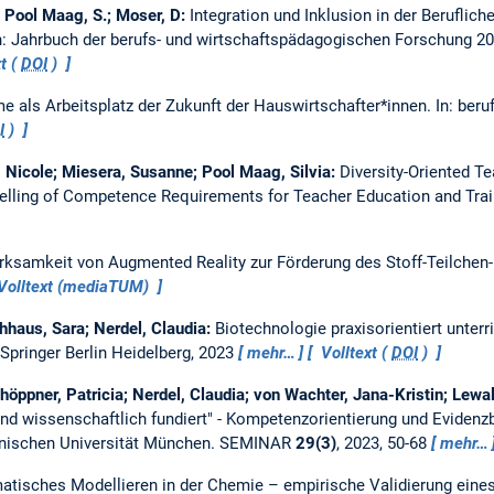
 Pool Maag, S.; Moser, D:
Integration und Inklusion in der Beruflich
n: Jahrbuch der berufs- und wirtschaftspädagogischen Forschung 20
t (
DOI
)
 als Arbeitsplatz der Zukunft der Hauswirtschafter*innen.
In: beru
I
)
Nicole; Miesera, Susanne; Pool Maag, Silvia:
Diversity-Oriented T
elling of Competence Requirements for Teacher Education and Trai
rksamkeit von Augmented Reality zur Förderung des Stoff-Teilchen
Volltext (mediaTUM)
hhaus, Sara; Nerdel, Claudia:
Biotechnologie praxisorientiert unterr
Springer Berlin Heidelberg, 2023
mehr…
Volltext (
DOI
)
chöppner, Patricia; Nerdel, Claudia; von Wachter, Jana-Kristin; Lewalt
nd wissenschaftlich fundiert" - Kompetenzorientierung und Evidenzb
hnischen Universität München.
SEMINAR
29(3)
, 2023, 50-68
mehr…
tisches Modellieren in der Chemie – empirische Validierung eines