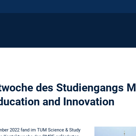
ktwoche des Studiengangs M
ducation and Ιnnovation
mber 2022 fand im TUM Science & Study