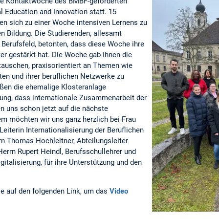
ste Kontaktwoche des BMBF-geförderten
 Εducation and Ιnnovation statt. 15
fen sich zu einer Woche intensiven Lernens zu
n Bildung. Die Studierenden, allesamt
n Berufsfeld, betonten, dass diese Woche ihre
er gestärkt hat. Die Woche gab Ihnen die
tauschen, praxisorientiert an Themen wie
en und ihrer beruflichen Netzwerke zu
ießen die ehemalige Klosteranlage
ung, dass internationale Zusammenarbeit der
en uns schon jetzt auf die nächste
m möchten wir uns ganz herzlich bei Frau
Leiterin Internationalisierung der Beruflichen
rrn Thomas Hochleitner, Abteilungsleiter
errn Rupert Heindl, Berufsschullehrer und
gitalisierung, für ihre Unterstützung und den
ie auf den folgenden Link, um das
Video