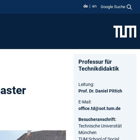
de
en
Google Suche
Professur für
Technikdidaktik
Leitung:
aster
Prof. Dr. Daniel Pittich
E-Mail:
office.td@sot.tum.de
Besucheranschrift:
Technische Universität
München
TUM School of Social