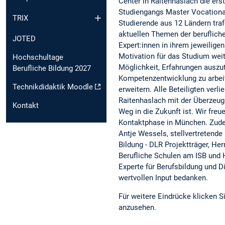
Center in Raitenhaslach die er
Studiengangs Master Vocational
TRIX
Studierende aus 12 Ländern tra
aktuellen Themen der berufliche
JOTED
Expert:innen in ihrem jeweilige
Motivation für das Studium weit
Hochschultage
Möglichkeit, Erfahrungen auszu
Berufliche Bildung 2027
Kompetenzentwicklung zu arbeit
Technikdidaktik Moodle
erweitern. Alle Beteiligten verl
Raitenhaslach mit der Überzeug
Kontakt
Weg in die Zukunft ist. Wir freu
Kontaktphase in München. Zude
Antje Wessels, stellvertretende 
Bildung - DLR Projektträger, He
Berufliche Schulen am ISB und H
Experte für Berufsbildung und Di
wertvollen Input bedanken.
Für weitere Eindrücke klicken S
anzusehen.