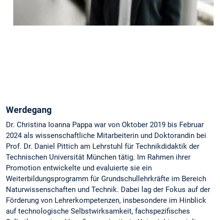
80335 München
Raum 471, 4. Stock
Telefon:
+49 89 289-24395
E-Mail:
christ.pappa@tum.de
Sprechstunde:
nach Vereinbarung
Werdegang
Dr. Christina Ioanna Pappa war von Oktober 2019 bis Februar
2024 als wissenschaftliche Mitarbeiterin und Doktorandin bei
Prof. Dr. Daniel Pittich am Lehrstuhl für Technikdidaktik der
Technischen Universität München tätig. Im Rahmen ihrer
Promotion entwickelte und evaluierte sie ein
Weiterbildungsprogramm für Grundschullehrkräfte im Bereich
Naturwissenschaften und Technik. Dabei lag der Fokus auf der
Förderung von Lehrerkompetenzen, insbesondere im Hinblick
auf technologische Selbstwirksamkeit, fachspezifisches