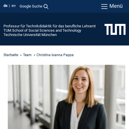
Menü
de
en
Google Suche
Professur für Technikdidaktik für das berufliche Lehramt
TUM School of Social Sciences and Technology
Technische Universität München
Startseite
Team
Christina Ioanna Pappa
Dr.
Christina
Ioanna
Pappa
Büro:
Technische
Universität München
Marsstraße 20–22
(Rückgebäude)