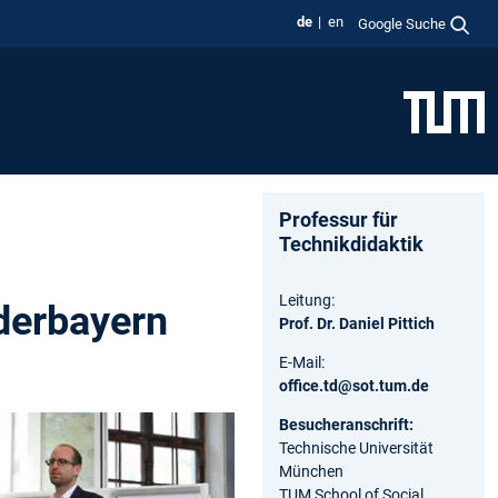
de
en
Google Suche
Professur für
Technikdidaktik
Leitung:
derbayern
Prof. Dr. Daniel Pittich
E-Mail:
office.td@sot.tum.de
Besucheranschrift:
Technische Universität
München
TUM School of Social