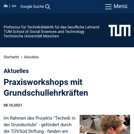
Menü
de
en
Google Suche
Professur für Technikdidaktik für das berufliche Lehramt
TUM School of Social Sciences and Technology
Technische Universität München
Startseite
Aktuelles
Aktuelles
Praxisworkshops mit
Grundschullehrkräften
08.10.2021
Im Rahmen des Projekts "Technik in
der Grundschule" - gefördert durch
die TÜVSüd Stiftung - fanden am