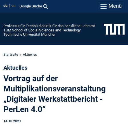
Menü
de
en
Google Suche
Professur für Technikdidaktik für das berufliche Lehramt
TUM School of Social Sciences and Technology
Technische Universität München
Startseite
Aktuelles
Aktuelles
Vortrag auf der
Multiplikationsveranstaltung
„Digitaler Werkstattbericht -
PerLen 4.0“
14.10.2021