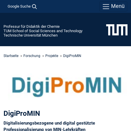
Menü
Google Suche
Professur für Didaktik der Chemie
TUM School of Social Sciences and Technology
Technische Universität München
Startseite
Forschung
Projekte
DigiProMIN
DigiProMIN
Digitalisierungsbezogene und digital gestützte
Professionalisierung von MIN-Lehrkräften