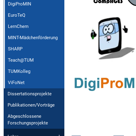
DigiProMIN
EuroTeQ
LernChem
MINT-Mädchenförderung
SHARP
Teach@TUM
TUMKolleg
ViFoNet
Dissertationsprojekte
Publikationen/Vorträge
Abgeschlossene
Forschungsprojekte