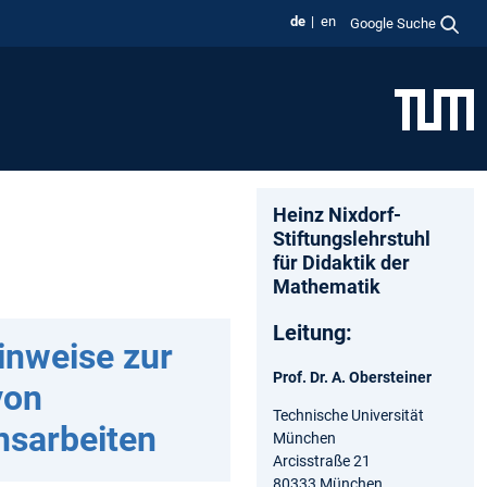
de
en
Google Suche
Heinz Nixdorf-
Stiftungslehrstuhl
für Didaktik der
Mathematik
Leitung:
inweise zur
Prof. Dr. A. Obersteiner
von
Technische Universität
sarbeiten
München
Arcisstraße 21
80333 München