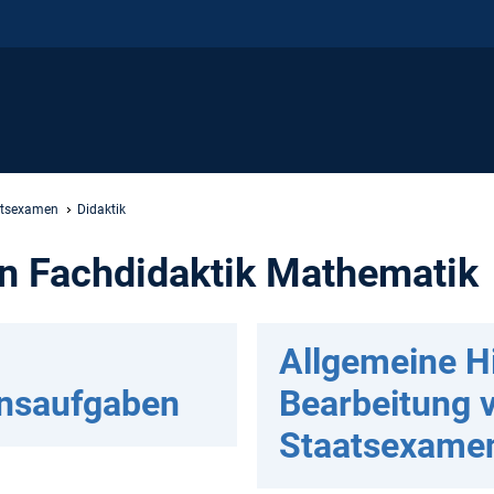
atsexamen
Didaktik
n Fachdidaktik Mathematik
Allgemeine H
nsaufgaben
Bearbeitung 
Staatsexamen