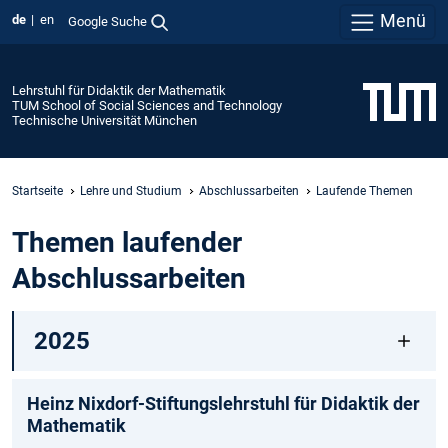
Menü
de
en
Google Suche
Lehrstuhl für Didaktik der Mathematik
TUM School of Social Sciences and Technology
Technische Universität München
Startseite
Lehre und Studium
Abschlussarbeiten
Laufende Themen
Themen laufender
Abschlussarbeiten
2025
Heinz Nixdorf-Stiftungslehrstuhl für Didaktik der
Mathematik