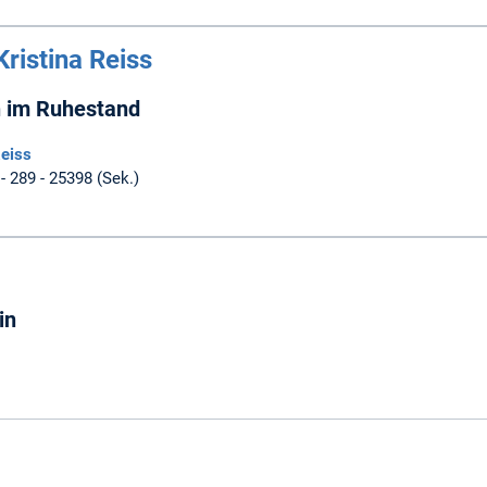
Kristina Reiss
n im Ruhestand
Reiss
 - 289 - 25398 (Sek.)
in