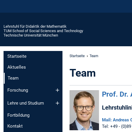
Lehrstuhl für Didaktik der Mathematik
TUM School of Social Sciences and Technology
Technische Universität München
Startseite
Startseite
Team
Aktuelles
Team
Team
Forschung
Prof. Dr.
Lehre und Studium
Lehrstuhli
Fortbildung
Mail: Andreas 
Kontakt
Tel: +49 - (0)89