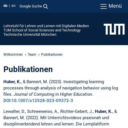
Menü
de
en
Google Suche
Lehrstuhl für Lehren und Lernen mit Digitalen Medien
TUM School of Social Sciences and Technology
Technische Universität München
Willkommen
Team
Publikationen
Publikationen
Huber, K.
, & Bannert, M. (2023). Investigating learning
processes through analysis of navigation behavior using log
files.
Journal of Computing in Higher Education
.
DOI:10.1007/s12528-023-09372-3
Lewalter, D., Schneeweiss, A., Richter-Gebert, J.,
Huber, K.
, &
Bannert, M. (2022). Mit Unterrichtsvideos praxisnah und
disziplinverbindend lehren und lernen. Die Lernplattform