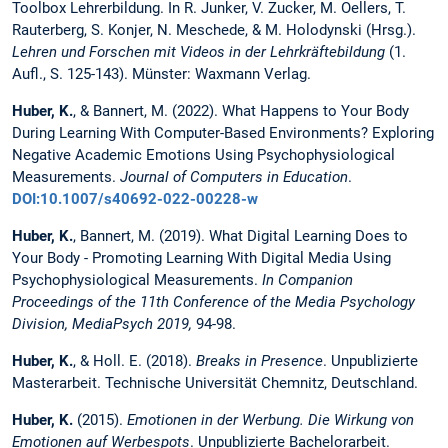
Toolbox Lehrerbildung. In R. Junker, V. Zucker, M. Oellers, T.
Rauterberg, S. Konjer, N. Meschede, & M. Holodynski (Hrsg.).
Lehren und Forschen mit Videos in der Lehrkräftebildung
(1.
Aufl., S. 125-143). Münster: Waxmann Verlag.
Huber, K.
, & Bannert, M. (2022). What Happens to Your Body
During Learning With Computer-Based Environments? Exploring
Negative Academic Emotions Using Psychophysiological
Measurements.
Journal of Computers in Education
.
DOI:10.1007/s40692-022-00228-w
Huber, K.
, Bannert, M. (2019).
What Digital Learning Does to
Your Body - Promoting Learning With Digital Media Using
Psychophysiological Measurements.
In Companion
Proceedings of the 11th Conference of the Media Psychology
Division, MediaPsych 2019,
94-98.
Huber, K.
, & Holl. E. (2018).
Breaks in Presence
. Unpublizierte
Masterarbeit. Technische Universität Chemnitz, Deutschland.
Huber, K.
(2015).
Emotionen in der Werbung. Die Wirkung von
Emotionen auf Werbespots
. Unpublizierte Bachelorarbeit.