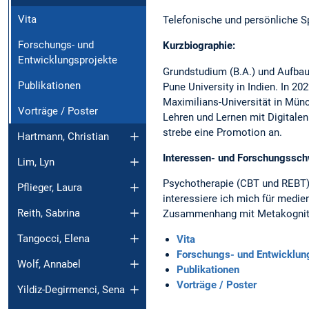
Vita
Telefonische und persönliche 
Forschungs- und
Kurzbiographie:
Entwicklungsprojekte
Grundstudium (B.A.) und Aufbaus
Publikationen
Pune University in Indien. In 2
Maximilians-Universität in Münc
Vorträge / Poster
Lehren und Lernen mit Digitale
strebe eine Promotion an.
Hartmann, Christian
Interessen- und Forschungssch
Lim, Lyn
Psychotherapie (CBT und REBT),
Pflieger, Laura
interessiere ich mich für medi
Reith, Sabrina
Zusammenhang mit Metakogniti
Tangocci, Elena
Vita
Forschungs- und Entwicklun
Wolf, Annabel
Publikationen
Vorträge / Poster
Yildiz-Degirmenci, Sena