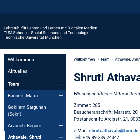
Lehrstuhl für Lehren und Lernen mit Digitalen Medien
TUM School of Social Sciences and Technology
Technische Universität München
Willkommen
Willkommen
Team
Athavale, Shrut
Aktuelles
Shruti Athava
Team
Wissenschaftliche Mitarbeiterin
Bannert, Maria
Zimmer: 285
Gokilam Sargunan
Besucheranschrift: Marsstr. 2
(Sekr.)
Postanschrift: Arcisstr. 21, 8
Arvaneh, Begüm
e-Mail:
shruti.athavale@tum.de
Athavale, Shruti
Tel: +49 89 289 24347