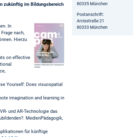
80335 München
en zukünftig im Bildungsbereich
Postanschrift:
Arcisstraße 21
en. In
80333 München
 Frage nach,
önnen. Hierzu
ts on effective
tional
ce,
erse Yourself: Does visuospatial
omote imagination and learning in
t VR- und AR-Technologie das
zubildenden?. MedienPädagogik,
plikationen für künftige