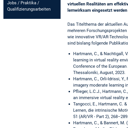
Jobs / Praktika /
virtuellen Realitäten am effek
Qualifizierungsarbeiten
lernwirksam eingesetzt werden
Das Titelthema der aktuellen A
mehreren Forschungsprojekten (
wie innovative VR/AR-Technolog
sind bislang folgende Publikati
Hartmann, C., & Nachtigall, 
learning in virtual reality 
Conference of the European A
Thessaloniki, August, 2023.
Hartmann, C., Orli-Idrissi, Y
imagery moderate learning in
Pflieger, L.C.J., Hartmann, C
an immersive virtual reality
Tangocci, E., Hartmann, C. &
Lernen, die intrinsische Mo
51 (AR/VR - Part 2), 268–289
Hartmann, C., & Bannert, M. 