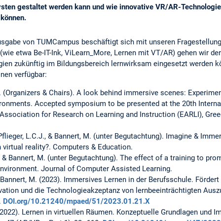
tivsten gestaltet werden kann und wie innovative VR/AR-Technologi
 können.
usgabe von TUMCampus beschäftigt sich mit unseren Fragestellung
wie etwa Be-IT-Ink, ViLearn_More, Lernen mit VT/AR) gehen wir der
ien zukünftig im Bildungsbereich lernwirksam eingesetzt werden k
onen verfügbar:
V. (Organizers & Chairs). A look behind immersive scenes: Experimen
environments. Accepted symposium to be presented at the 20th Interna
ssociation for Research on Learning and Instruction (EARLI), Gree
., Pflieger, L.C.J., & Bannert, M. (unter Begutachtung). Imagine & Imm
 virtual reality?. Computers & Education.
., & Bannert, M. (unter Begutachtung). The effect of a training to pr
 environment. Journal of Computer Assisted Learning.
 Bannert, M. (2023). Immersives Lernen in der Berufsschule. Förder
tivation und die Technologieakzeptanz von lernbeeinträchtigten Aus
.
DOI.org/10.21240/mpaed/51/2023.01.21.X
(2022). Lernen in virtuellen Räumen. Konzeptuelle Grundlagen und Im