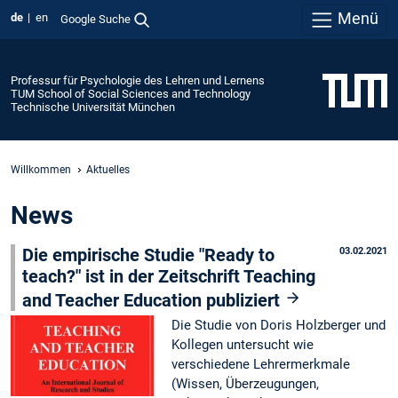
Menü
de
en
Google Suche
Professur für Psychologie des Lehren und Lernens
TUM School of Social Sciences and Technology
Technische Universität München
Willkommen
Aktuelles
News
Die empirische Studie "Ready to
03.02.2021
teach?" ist in der Zeitschrift Teaching
and Teacher Education publiziert
Die Studie von Doris Holzberger und
Kollegen untersucht wie
verschiedene Lehrermerkmale
(Wissen, Überzeugungen,