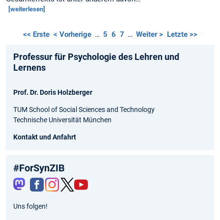
[weiterlesen]
<< Erste
< Vorherige
…
5
6
7
…
Weiter >
Letzte >>
Professur für Psychologie des Lehren und
Lernens
Prof. Dr. Doris Holzberger
TUM School of Social Sciences and Technology
Technische Universität München
Kontakt und Anfahrt
#ForSynZIB
Fac
Inst
Twit
You
Uns folgen!
ebo
agr
ter
tub