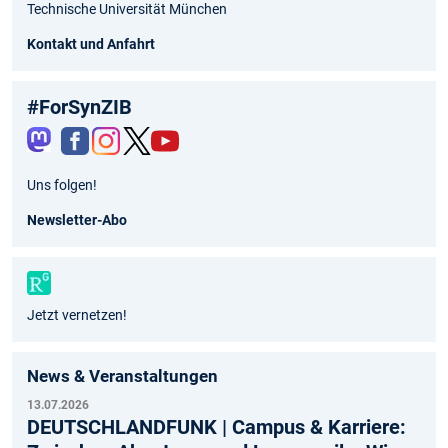
Technische Universität München
Kontakt und Anfahrt
#ForSynZIB
Fac
Inst
Twit
You
Uns folgen!
ebo
agr
ter
tub
ok
am
e
Newsletter-Abo
Jetzt vernetzen!
News & Veranstaltungen
13.07.2026
DEUTSCHLANDFUNK | Campus & Karriere: