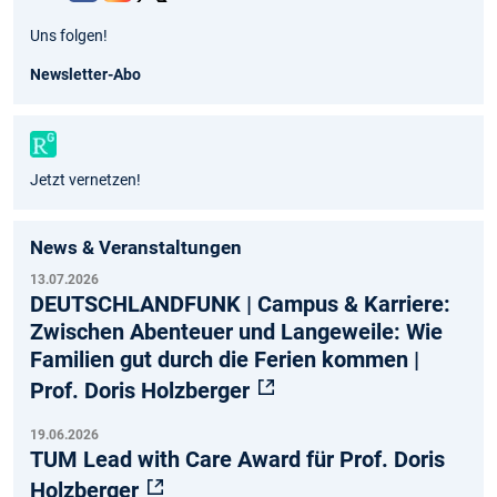
Fac
Inst
Twit
You
Uns folgen!
ebo
agr
ter
tub
ok
am
e
Newsletter-Abo
Jetzt vernetzen!
News & Veranstaltungen
13.07.2026
DEUTSCHLANDFUNK | Campus & Karriere:
Zwischen Abenteuer und Langeweile: Wie
Familien gut durch die Ferien kommen |
Prof. Doris Holzberger
19.06.2026
TUM Lead with Care Award für Prof. Doris
Holzberger