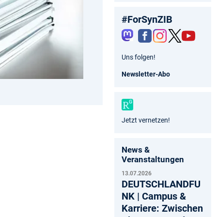
#ForSynZIB
Fac
Inst
Twit
You
Uns folgen!
ebo
agr
ter
tub
ok
am
e
Newsletter-Abo
Jetzt vernetzen!
News &
Veranstaltungen
13.07.2026
DEUTSCHLANDFU
NK | Campus &
Karriere: Zwischen