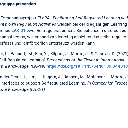
tgruppe präsentiert.
A-Forschungsprojekt
FLoRA—Facilitating Self-Regulated Learning wit
nt’s own Regulation Activities
werden bei der diesjährigen Learning
rence-
LAK 21
zwei Beiträge präsentiert. Sie behandeln unterschiedl
ungsthemas, wie anhand von learning analytics das selbstregulier
erfasst und lernförderlich unterstützt werden kann.
im, L., Bannert, M., Fan, Y. , Kilgour, J., Moore, J., & Gasevic, D. (2021
Self-Regulated Learning?
Proceedings of the Eleventh International
ics & Knowledge
, 438-448.
https://doi.org/10.1145/3448139.34481
an der Graaf, J., Lim, L., Kilgour, J., Bannert, M., Molenaar, I., Moore,
Interfaces to support Self-regulated Learning.
In Companion Proceed
cs & Knowledge (LAK21).