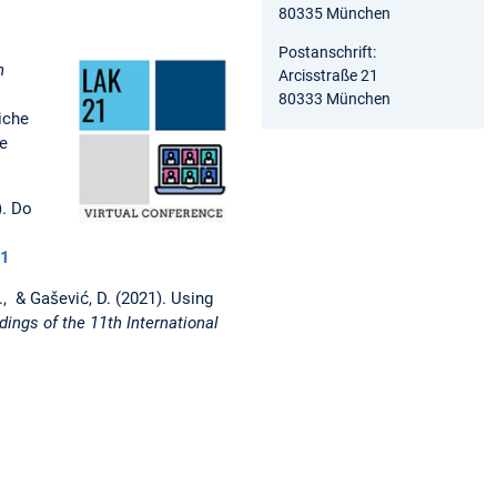
80335 München
Postanschrift:
h
Arcisstraße 21
80333 München
iche
te
). Do
81
 J., & Gašević, D. (2021). Using
ings of the 11th International