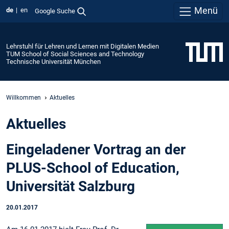
Menü
de
en
Google Suche
Lehrstuhl für Lehren und Lernen mit Digitalen Medien
TUM School of Social Sciences and Technology
Technische Universität München
Willkommen
Aktuelles
Aktuelles
Eingeladener Vortrag an der
PLUS-School of Education,
Universität Salzburg
20.01.2017