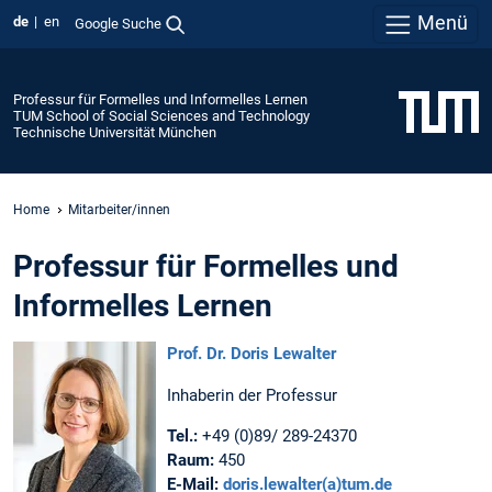
Menü
de
en
Google Suche
Professur für Formelles und Informelles Lernen
TUM School of Social Sciences and Technology
Technische Universität München
Home
Mitarbeiter/innen
Professur für Formelles und
Informelles Lernen
Prof. Dr. Doris Lewalter
Inhaberin der Professur
Tel.:
+49 (0)89/ 289-24370
Raum:
450
E-Mail:
doris.lewalter(a)tum.de