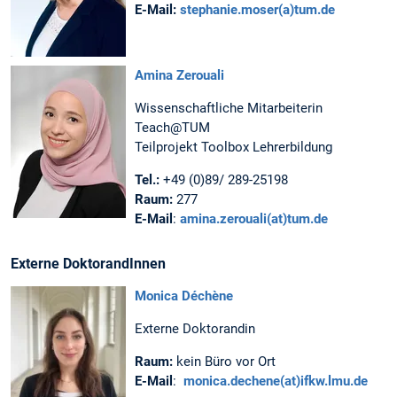
E-Mail:
stephanie.moser(a)tum.de
Amina Zerouali
Wissenschaftliche Mitarbeiterin
Teach@TUM
Teilprojekt Toolbox Lehrerbildung
Tel.:
+49 (0)89/ 289-25198
Raum:
277
E-Mail
:
amina.zerouali(at)tum.de
Externe DoktorandInnen
Monica Déchène
Externe Doktorandin
Raum:
kein Büro vor Ort
E-Mail
:
monica.dechene(at)ifkw.lmu.de