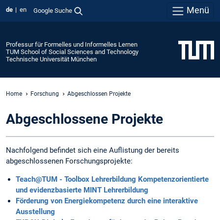
Menü
de
en
Google Suche
Professur für Formelles und Informelles Lernen
TUM School of Social Sciences and Technology
Technische Universität München
Home
Forschung
Abgeschlossen Projekte
Abgeschlossene Projekte
Nachfolgend befindet sich eine Auflistung der bereits
abgeschlossenen Forschungsprojekte:
Teach@TUM - Toolbox Lehrerbildung Kompetenzorientierte
und evidenzbasierte MINT Lehrerbildung
Förderung von Energiekompetenz durch eine interaktive
Ausstellung