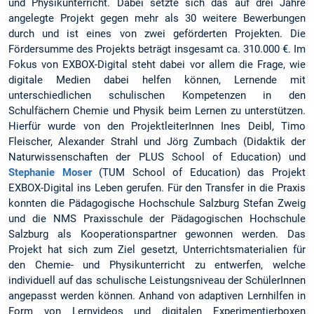
und Physikunterricht. Dabei setzte sich das auf drei Jahre
angelegte Projekt gegen mehr als 30 weitere Bewerbungen
durch und ist eines von zwei geförderten Projekten. Die
Fördersumme des Projekts beträgt insgesamt ca. 310.000 €. Im
Fokus von EXBOX-Digital steht dabei vor allem die Frage, wie
digitale Medien dabei helfen können, Lernende mit
unterschiedlichen schulischen Kompetenzen in den
Schulfächern Chemie und Physik beim Lernen zu unterstützen.
Hierfür wurde von den ProjektleiterInnen Ines Deibl, Timo
Fleischer, Alexander Strahl und Jörg Zumbach (Didaktik der
Naturwissenschaften der PLUS School of Education) und
Stephanie Moser
(TUM School of Education) das Projekt
EXBOX-Digital ins Leben gerufen. Für den Transfer in die Praxis
konnten die Pädagogische Hochschule Salzburg Stefan Zweig
und die NMS Praxisschule der Pädagogischen Hochschule
Salzburg als Kooperationspartner gewonnen werden. Das
Projekt hat sich zum Ziel gesetzt, Unterrichtsmaterialien für
den Chemie- und Physikunterricht zu entwerfen, welche
individuell auf das schulische Leistungsniveau der SchülerInnen
angepasst werden können. Anhand von adaptiven Lernhilfen in
Form von Lernvideos und digitalen Experimentierboxen