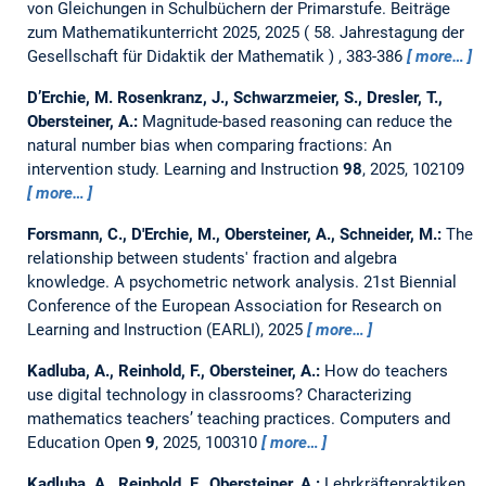
von Gleichungen in Schulbüchern der Primarstufe.
Beiträge
zum Mathematikunterricht 2025, 2025
58. Jahrestagung der
Gesellschaft für Didaktik der Mathematik
, 383-386
more…
D’Erchie, M. Rosenkranz, J., Schwarzmeier, S., Dresler, T.,
Obersteiner, A.:
Magnitude-based reasoning can reduce the
natural number bias when comparing fractions: An
intervention study.
Learning and Instruction
98
, 2025, 102109
more…
Forsmann, C., D'Erchie, M., Obersteiner, A., Schneider, M.:
The
relationship between students' fraction and algebra
knowledge. A psychometric network analysis.
21st Biennial
Conference of the European Association for Research on
Learning and Instruction (EARLI), 2025
more…
Kadluba, A., Reinhold, F., Obersteiner, A.:
How do teachers
use digital technology in classrooms? Characterizing
mathematics teachers’ teaching practices.
Computers and
Education Open
9
, 2025, 100310
more…
Kadluba, A., Reinhold, F., Obersteiner, A.:
Lehrkräftepraktiken