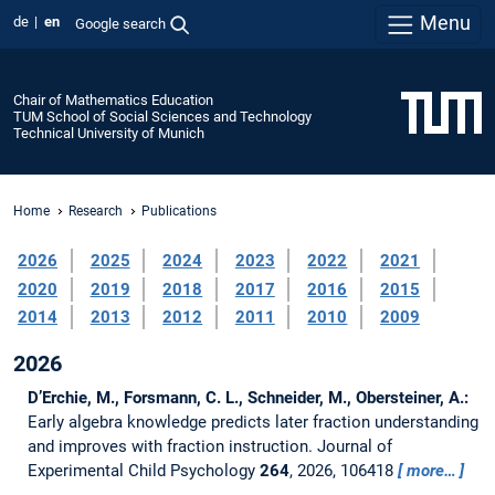
Menu
de
en
Google search
Chair of Mathematics Education
TUM School of Social Sciences and Technology
Technical University of Munich
Home
Research
Publications
2026
2025
2024
2023
2022
2021
2020
2019
2018
2017
2016
2015
2014
2013
2012
2011
2010
2009
2026
D’Erchie, M., Forsmann, C. L., Schneider, M., Obersteiner, A.:
Early algebra knowledge predicts later fraction understanding
and improves with fraction instruction.
Journal of
Experimental Child Psychology
264
, 2026, 106418
more…