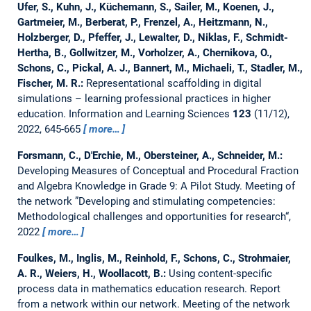
Ufer, S., Kuhn, J., Küchemann, S., Sailer, M., Koenen, J.,
Gartmeier, M., Berberat, P., Frenzel, A., Heitzmann, N.,
Holzberger, D., Pfeffer, J., Lewalter, D., Niklas, F., Schmidt-
Hertha, B., Gollwitzer, M., Vorholzer, A., Chernikova, O.,
Schons, C., Pickal, A. J., Bannert, M., Michaeli, T., Stadler, M.,
Fischer, M. R.:
Representational scaffolding in digital
simulations – learning professional practices in higher
education.
Information and Learning Sciences
123
(11/12),
2022, 645-665
more…
Forsmann, C., D'Erchie, M., Obersteiner, A., Schneider, M.:
Developing Measures of Conceptual and Procedural Fraction
and Algebra Knowledge in Grade 9: A Pilot Study.
Meeting of
the network ”Developing and stimulating competencies:
Methodological challenges and opportunities for research“,
2022
more…
Foulkes, M., Inglis, M., Reinhold, F., Schons, C., Strohmaier,
A. R., Weiers, H., Woollacott, B.:
Using content-specific
process data in mathematics education research. Report
from a network within our network.
Meeting of the network