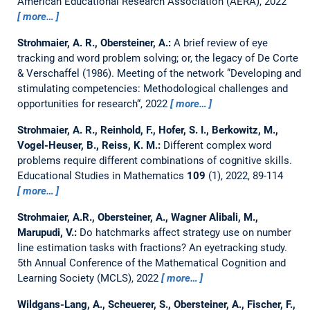
American Educational Research Association (AERA), 2022
more…
Strohmaier, A. R., Obersteiner, A.:
A brief review of eye
tracking and word problem solving; or, the legacy of De Corte
& Verschaffel (1986).
Meeting of the network ”Developing and
stimulating competencies: Methodological challenges and
opportunities for research“, 2022
more…
Strohmaier, A. R., Reinhold, F., Hofer, S. I., Berkowitz, M.,
Vogel-Heuser, B., Reiss, K. M.:
Different complex word
problems require different combinations of cognitive skills.
Educational Studies in Mathematics
109
(1), 2022, 89-114
more…
Strohmaier, A.R., Obersteiner, A., Wagner Alibali, M.,
Marupudi, V.:
Do hatchmarks affect strategy use on number
line estimation tasks with fractions? An eyetracking study.
5th Annual Conference of the Mathematical Cognition and
Learning Society (MCLS), 2022
more…
Wildgans-Lang, A., Scheuerer, S., Obersteiner, A., Fischer, F.,