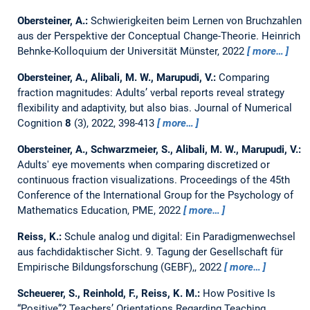
Obersteiner, A.:
Schwierigkeiten beim Lernen von Bruchzahlen
aus der Perspektive der Conceptual Change-Theorie.
Heinrich
Behnke-Kolloquium der Universität Münster, 2022
more…
Obersteiner, A., Alibali, M. W., Marupudi, V.:
Comparing
fraction magnitudes: Adults’ verbal reports reveal strategy
flexibility and adaptivity, but also bias.
Journal of Numerical
Cognition
8
(3), 2022, 398-413
more…
Obersteiner, A., Schwarzmeier, S., Alibali, M. W., Marupudi, V.:
Adults' eye movements when comparing discretized or
continuous fraction visualizations.
Proceedings of the 45th
Conference of the International Group for the Psychology of
Mathematics Education, PME, 2022
more…
Reiss, K.:
Schule analog und digital: Ein Paradigmenwechsel
aus fachdidaktischer Sicht.
9. Tagung der Gesellschaft für
Empirische Bildungsforschung (GEBF),, 2022
more…
Scheuerer, S., Reinhold, F., Reiss, K. M.:
How Positive Is
“Positive”? Teachers’ Orientations Regarding Teaching