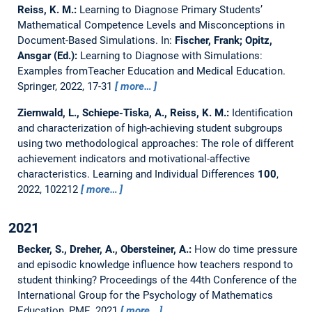
Reiss, K. M.:
Learning to Diagnose Primary Students’
Mathematical Competence Levels and Misconceptions in
Document-Based Simulations.
In:
Fischer, Frank; Opitz,
Ansgar (Ed.):
Learning to Diagnose with Simulations:
Examples from­Teacher Education and Medical Education.
Springer, 2022, 17-31
more…
Ziernwald, L., Schiepe-Tiska, A., Reiss, K. M.:
Identification
and characterization of high-achieving student subgroups
using two methodological approaches: The role of different
achievement indicators and motivational-affective
characteristics.
Learning and Individual Differences
100
,
2022, 102212
more…
2021
Becker, S., Dreher, A., Obersteiner, A.:
How do time pressure
and episodic knowledge influence how teachers respond to
student thinking?
Proceedings of the 44th Conference of the
International Group for the Psychology of Mathematics
Education, PME, 2021
more…