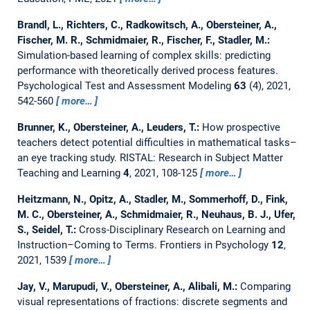
Brandl, L., Richters, C., Radkowitsch, A., Obersteiner, A.,
Fischer, M. R., Schmidmaier, R., Fischer, F., Stadler, M.:
Simulation-based learning of complex skills: predicting
performance with theoretically derived process features.
Psychological Test and Assessment Modeling
63
(4), 2021,
542-560
more…
Brunner, K., Obersteiner, A., Leuders, T.:
How prospective
teachers detect potential difficulties in mathematical tasks–
an eye tracking study.
RISTAL: Research in Subject Matter
Teaching and Learning
4
, 2021, 108-125
more…
Heitzmann, N., Opitz, A., Stadler, M., Sommerhoff, D., Fink,
M. C., Obersteiner, A., Schmidmaier, R., Neuhaus, B. J., Ufer,
S., Seidel, T.:
Cross-Disciplinary Research on Learning and
Instruction–Coming to Terms.
Frontiers in Psychology
12
,
2021, 1539
more…
Jay, V., Marupudi, V., Obersteiner, A., Alibali, M.:
Comparing
visual representations of fractions: discrete segments and