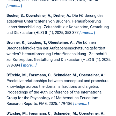
Learning and Individual Differences
122
, 2025, 102746
more…
Becker, S., Obersteiner, A., Dreher, A.:
Die Förderung des
adaptiven Unterrichtens von Brüchen.
Herausforderung
Lehrer*innenbildung - Zeitschrift zur Konzeption, Gestaltung
und Diskussion (HLZ)
8
(1), 2025, 358-377
more…
Brunner, K., Leuders, T., Obersteiner, A.:
Wie können
Diagnosefähigkeiten der Aufgabeneinschätzung gefördert
werden?
Herausforderung Lehrer*innenbildung - Zeitschrift
zur Konzeption, Gestaltung und Diskussion (HLZ)
8
(1), 2025,
378-394
more…
D'Erchie, M., Forsmann, C., Schneider, M., Obersteiner, A.:
Predictive relationships between conceptual and procedural
knowledge across the domains fractions and algebra.
Proceedings of the 48th Conference of the International
Group for the Psychology of Mathematics Education:
Research Reports, PME, 2025, 179-186
more…
D'Erchie, M., Forsmann, C., Schneider, M., Obersteiner, A.: