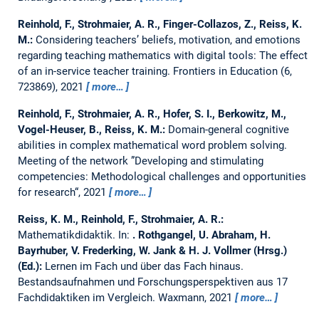
Reinhold, F., Strohmaier, A. R., Finger-Collazos, Z., Reiss, K.
M.:
Considering teachers’ beliefs, motivation, and emotions
regarding teaching mathematics with digital tools: The effect
of an in-service teacher training.
Frontiers in Education (6,
723869), 2021
more…
Reinhold, F., Strohmaier, A. R., Hofer, S. I., Berkowitz, M.,
Vogel-Heuser, B., Reiss, K. M.:
Domain-general cognitive
abilities in complex mathematical word problem solving.
Meeting of the network ”Developing and stimulating
competencies: Methodological challenges and opportunities
for research“, 2021
more…
Reiss, K. M., Reinhold, F., Strohmaier, A. R.:
Mathematikdidaktik.
In:
. Rothgangel, U. Abraham, H.
Bayrhuber, V. Frederking, W. Jank & H. J. Vollmer (Hrsg.)
(Ed.):
Lernen im Fach und über das Fach hinaus.
Bestandsaufnahmen und Forschungsperspektiven aus 17
Fachdidaktiken im Vergleich. Waxmann, 2021
more…