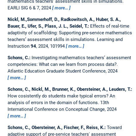
mathematics teachers’ assessment skills in simulations.
EARLI SIG 6 & 7, 2024
more…
Nickl, M.,Sommerhoff, D., Radkowitsch, A., Huber, S. A.,
Bauer, E., Ufer, S., Plass, J. L., Seidel, T.:
Effects of real-time
adaptivity of scaffolding: Supporting pre-service mathematics
teachers’ assessment skills in simulations.
Learning and
Instruction
94
, 2024, 101994
more…
Schons, C.:
Investigating mathematics teachers’ assessment
competencies: What can we learn from process data?.
Atlantic Education Graduate Student Conference, 2024
more…
Schons, C., Nickl, M., Brunner, K., Obersteiner, A., Leuders, T.:
How cosistently do students make typical errors? An
analysis of errors in the domain of functions.
13th
International Conference on Conceptual Change, 2024
more…
Schons, C., Obersteiner, A., Fischer, F., Reiss, K.:
Toward
adaptive support of pre-service teachers' assessment