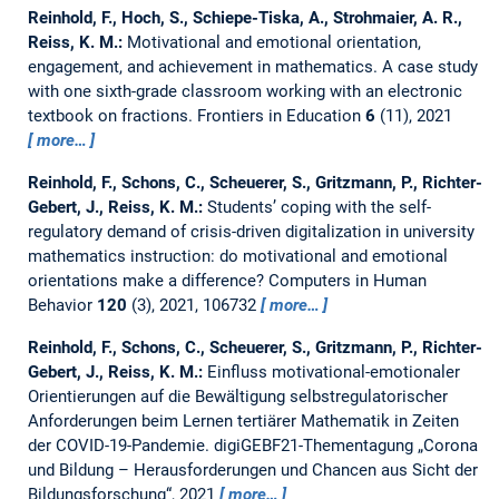
Reinhold, F., Hoch, S., Schiepe-Tiska, A., Strohmaier, A. R.,
Reiss, K. M.:
Motivational and emotional orientation,
engagement, and achievement in mathematics. A case study
with one sixth-grade classroom working with an electronic
textbook on fractions.
Frontiers in Education
6
(11), 2021
more…
Reinhold, F., Schons, C., Scheuerer, S., Gritzmann, P., Richter-
Gebert, J., Reiss, K. M.:
Students’ coping with the self-
regulatory demand of crisis-driven digitalization in university
mathematics instruction: do motivational and emotional
orientations make a difference?
Computers in Human
Behavior
120
(3), 2021, 106732
more…
Reinhold, F., Schons, C., Scheuerer, S., Gritzmann, P., Richter-
Gebert, J., Reiss, K. M.:
Einfluss motivational-emotionaler
Orientierungen auf die Bewältigung selbstregulatorischer
Anforderungen beim Lernen tertiärer Mathematik in Zeiten
der COVID-19-Pandemie.
digiGEBF21-Thementagung „Corona
und Bildung – Herausforderungen und Chancen aus Sicht der
Bildungsforschung“, 2021
more…