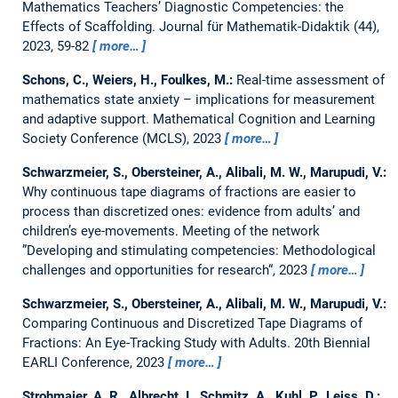
Mathematics Teachers’ Diagnostic Competencies: the
Effects of Scaffolding.
Journal für Mathematik-Didaktik (44),
2023, 59-82
more…
Schons, C., Weiers, H., Foulkes, M.:
Real-time assessment of
mathematics state anxiety – implications for measurement
and adaptive support.
Mathematical Cognition and Learning
Society Conference (MCLS), 2023
more…
Schwarzmeier, S., Obersteiner, A., Alibali, M. W., Marupudi, V.:
Why continuous tape diagrams of fractions are easier to
process than discretized ones: evidence from adults’ and
children’s eye-movements.
Meeting of the network
”Developing and stimulating competencies: Methodological
challenges and opportunities for research“, 2023
more…
Schwarzmeier, S., Obersteiner, A., Alibali, M. W., Marupudi, V.:
Comparing Continuous and Discretized Tape Diagrams of
Fractions: An Eye-Tracking Study with Adults.
20th Biennial
EARLI Conference, 2023
more…
Strohmaier, A. R., Albrecht, I., Schmitz, A., Kuhl, P., Leiss, D.: