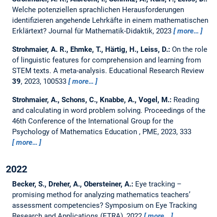
Welche potenziellen sprachlichen Herausforderungen
identifizieren angehende Lehrkäfte in einem mathematischen
Erklärtext?
Journal für Mathematik-Didaktik, 2023
more…
Strohmaier, A. R., Ehmke, T., Härtig, H., Leiss, D.:
On the role
of linguistic features for comprehension and learning from
STEM texts. A meta-analysis.
Educational Research Review
39
, 2023, 100533
more…
Strohmaier, A., Schons, C., Knabbe, A., Vogel, M.:
Reading
and calculating in word problem solving.
Proceedings of the
46th Conference of the International Group for the
Psychology of Mathematics Education , PME, 2023, 333
more…
2022
Becker, S., Dreher, A., Obersteiner, A.:
Eye tracking –
promising method for analyzing mathematics teachers’
assessment competencies?
Symposium on Eye Tracking
Research and Applications (ETRA), 2022
more…