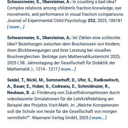
Schwarzmeier, S., Obersteiner, A.:
Is counting a bad idea?
Complex relations among children’s fraction knowledge, eye
movements, and performance in visual fraction comparisons.
Journal of Experimental Child Psychology
252
, 2025, 106181
more…
Schwarzmeier, S., Obersteiner, A.:
Ist Zählen eine schlechte
Idee? Beziehungen zwischen dem Bruchwissen von Kindern,
ihren Blickbewegungen und ihrer Leistung bei visuellen
Bruchvergleichen.
Beiträge zum Mathematikunterricht 2025,
2025
58. Jahrestagung der Gesellschaft für Didaktik der
Mathematik
, 1214 - 1217
more…
Seidel, T., Nickl, M., Sommerhoff, D., Ufer, S., Radkowitsch,
A., Bauer, E., Huber, S., Codreanu, E., Schmidmaier, R.,
Neuhaus, B. J.:
Förderung von Zukunftskompetenzen durch
videobasierte Simulationen für die Lehrkräftebildung am
Beispiel des Projekts Visit-Math.
In: „Welche Kompetenzen
soll die Schule von heute für die Gesellschaft von morgen
vermitteln?“. Waxmann Verlag GmbH, 2025
more…