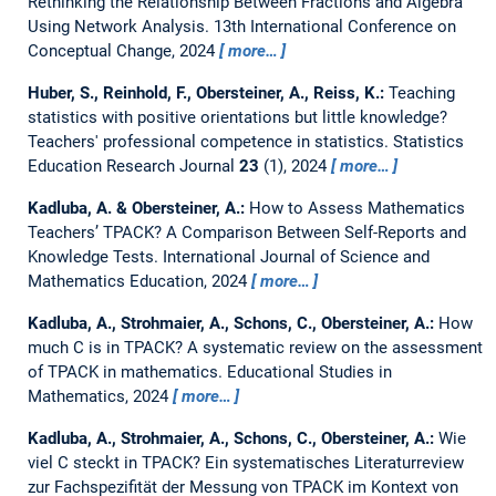
Rethinking the Relationship Between Fractions and Algebra
Using Network Analysis.
13th International Conference on
Conceptual Change, 2024
more…
Huber, S., Reinhold, F., Obersteiner, A., Reiss, K.:
Teaching
statistics with positive orientations but little knowledge?
Teachers' professional competence in statistics.
Statistics
Education Research Journal
23
(1), 2024
more…
Kadluba, A. & Obersteiner, A.:
How to Assess Mathematics
Teachers’ TPACK? A Comparison Between Self-Reports and
Knowledge Tests.
International Journal of Science and
Mathematics Education, 2024
more…
Kadluba, A., Strohmaier, A., Schons, C., Obersteiner, A.:
How
much C is in TPACK? A systematic review on the assessment
of TPACK in mathematics.
Educational Studies in
Mathematics, 2024
more…
Kadluba, A., Strohmaier, A., Schons, C., Obersteiner, A.:
Wie
viel C steckt in TPACK? Ein systematisches Literaturreview
zur Fachspezifität der Messung von TPACK im Kontext von