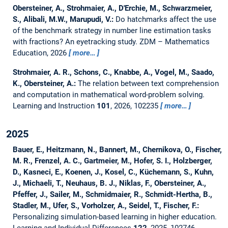
Obersteiner, A., Strohmaier, A., D'Erchie, M., Schwarzmeier,
S., Alibali, M.W., Marupudi, V.:
Do hatchmarks affect the use
of the benchmark strategy in number line estimation tasks
with fractions? An eyetracking study.
ZDM – Mathematics
Education, 2026
more…
Strohmaier, A. R., Schons, C., Knabbe, A., Vogel, M., Saado,
K., Obersteiner, A.:
The relation between text comprehension
and computation in mathematical word-problem solving.
Learning and Instruction
101
, 2026, 102235
more…
2025
Bauer, E., Heitzmann, N., Bannert, M., Chernikova, O., Fischer,
M. R., Frenzel, A. C., Gartmeier, M., Hofer, S. I., Holzberger,
D., Kasneci, E., Koenen, J., Kosel, C., Küchemann, S., Kuhn,
J., Michaeli, T., Neuhaus, B. J., Niklas, F., Obersteiner, A.,
Pfeffer, J., Sailer, M., Schmidmaier, R., Schmidt-Hertha, B.,
Stadler, M., Ufer, S., Vorholzer, A., Seidel, T., Fischer, F.:
Personalizing simulation-based learning in higher education.