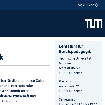
Google Suche
Lehrstuhl für
Berufspädagogik
k
Technische Universität
München
Marsstraße 20
80335 München
ten für die beruflichen Schulen
Postanschrift:
r und internationaler
Arcisstraße 21
 Gesellschaft
an den
80333 München
alisierte Wirtschaft und
Sekretariat
d Lehre aus.
Fon: +49 (0)89 289-24277