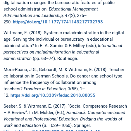
digitalisation changes the bureaucratic features of public
school administration.
Educational Management
Administration and Leadership, 47
(2), 275–
290.
https://doi.org/10.1177/1741143217732793
Wittmann, E. (2018). Systemic maladministration in the digital
age. Serving the individual or bureaucracy in educational
administration? In E. A. Samier & P. Milley (eds),
International
perspectives on maladministration in educational
administration
(pp. 63–74)
.
Routledge.
Mora-Ruano, J.G., Gebhardt, M. & Wittmann, E. (2018). Teacher
collaboration in German Schools. Do gender and school type
influence the frequency of collaboration among
teachers?
Frontiers in Education, 3
(55), 1–
12.
https://doi.org/10.3389/feduc.2018.00055
Seeber, S. & Wittmann, E. (2017). “Social Competence Research
– A Review”. In M. Mulder, (Ed.),
Handbook: Competence-based
Vocational and Professional Education. Bridging the worlds of
work and education
(S. 1029–1050). Springer.