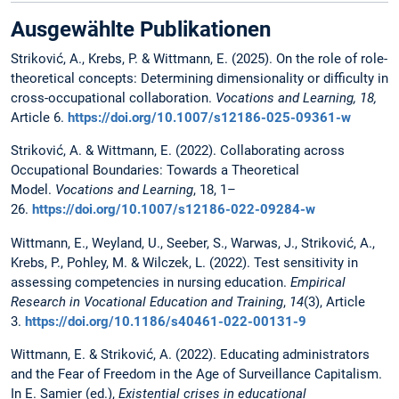
Ausgewählte Publikationen
Striković, A., Krebs, P. & Wittmann, E. (2025). On the role of role-
theoretical concepts: Determining dimensionality or difficulty in
cross-occupational collaboration.
Vocations and Learning, 18,
Article 6.
https://doi.org/10.1007/s12186-025-09361-w
Striković, A. & Wittmann, E. (2022). Collaborating across
Occupational Boundaries: Towards a Theoretical
Model.
Vocations and Learning
, 18, 1–
26.
https://doi.org/10.1007/s12186-022-09284-w
Wittmann, E., Weyland, U., Seeber, S., Warwas, J., Striković, A.,
Krebs, P., Pohley, M. & Wilczek, L. (2022). Test sensitivity in
assessing competencies in nursing education.
Empirical
Research in Vocational Education and Training
,
14
(3), Article
3.
https://doi.org/10.1186/s40461-022-00131-9
Wittmann, E. & Striković, A. (2022). Educating administrators
and the Fear of Freedom in the Age of Surveillance Capitalism.
In E. Samier (ed.),
Existential crises in educational