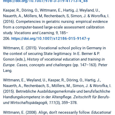
https://doi.org/10.1007/978-3-319-41713-4_48
Kaspar, R., Döring, O., Wittmann, E., Hartig, J, Weyland, U.,
Nauerth, A., Möllers, M, Rechenbach, S, Simon, J. & Worofka, I.
(2016). Competencies in geriatric nursing: empirical evidence
from a computer-based large-scale assessment calibration
study.
Vocations and Learning,
9
, 185–
206.
https://doi.org/10.1007/s12186-015-9147-y
Wittmann, E. (2015). Vocational school policy in Germany in
the context of securing State legitimacy. In E. Berner & P.
Gonon (eds.),
History of vocational education and training in
Europe. Cases, concepts and challenges
(pp. 147–163). Peter
Lang.
Wittmann, E., Weyland, U., Kaspar, R., Döring, O., Hartig, J.,
Nauerth, A., Rechenbach, S., Möllers, M., Simon, J. & Worofka, I.
(2015). Betriebliche Ausbildungsmerkmale und berufsfachliche
Handlungskompetenz in der Altenpflege.
Zeitschrift für Berufs-
und Wirtschaftspädagogik, 111
(3)
,
359–378.
Wittmann, E. (2008). Align, don’t necessarily follow.
Educational