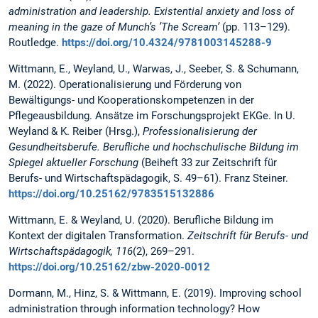
administration and leadership. Existential anxiety and loss of
meaning in the gaze of Munch’s ’The Scream’
(pp. 113–129).
Routledge.
https://doi.org/10.4324/9781003145288-9
Wittmann, E., Weyland, U., Warwas, J., Seeber, S. & Schumann,
M. (2022). Operationalisierung und Förderung von
Bewältigungs- und Kooperationskompetenzen in der
Pflegeausbildung. Ansätze im Forschungsprojekt EKGe. In U.
Weyland & K. Reiber (Hrsg.),
Professionalisierung der
Gesundheitsberufe. Berufliche und hochschulische Bildung im
Spiegel aktueller Forschung
(Beiheft 33 zur Zeitschrift für
Berufs- und Wirtschaftspädagogik, S. 49–61). Franz Steiner.
https://doi.org/10.25162/9783515132886
Wittmann, E. & Weyland, U. (2020). Berufliche Bildung im
Kontext der digitalen Transformation.
Zeitschrift für Berufs- und
Wirtschaftspädagogik, 116
(2), 269–291.
https://doi.org/10.25162/zbw-2020-0012
Dormann, M., Hinz, S. & Wittmann, E. (2019). Improving school
administration through information technology? How