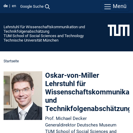
Menü
de
en
Google Suche
Lehrstuhl für Wissenschaftskommunikation und
Technikfolgenabschätzung
TUM School of Social Sciences and Technology
Technische Universität München
Startseite
Oskar-von-Miller
Lehrstuhl für
Wissenschaftskommunikat
und
Technikfolgenabschätzung
Prof. Michael Decker
Generaldirektor Deutsches Museum
TUM School of Social Sciences and