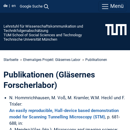
Menü
de
en
Google Suche
Lehrstuhl für Wissenschaftskommunikation und
Technikfolgenabschätzung
TUM School of Social Sciences and Technology
Technische Universität München
Startseite
Ehemaliges Projekt: Gläsernes Labor
Publikationen
Publikationen (Gläsernes
Forscherlabor)
N. Hommrichhausen, M. Voß, M. Kramler, W.M. Heckl und F.
Trixler:
An easily reproducible, Hall-device based demonstration
model for Scanning Tunnelling Microscopy (STM)
, p. 681-
688, in:
A. Mendez-Vilas (Hg.):
Microscopy and imaging science: