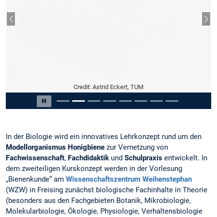
Previous slide
Nex
Credit: Astrid Eckert, TUM
Slide 2 of 8
Pause carousel
In der Biologie wird ein innovatives Lehrkonzept rund um den
Modellorganismus Honigbiene
zur Vernetzung von
Fachwissenschaft
,
Fachdidaktik
und
Schulpraxis
entwickelt. In
dem zweiteiligen Kurskonzept werden in der Vorlesung
„Bienenkunde“ am
Wissenschaftszentrum Weihenstephan
(WZW) in Freising zunächst biologische Fachinhalte in Theorie
(besonders aus den Fachgebieten Botanik, Mikrobiologie,
Molekularbiologie, Ökologie, Physiologie, Verhaltensbiologie