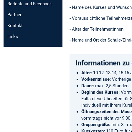
Berichte und Feedback
- Name des Kurses und Wunschte
Partner
- Voraussichtliche Teilnehmerz
Kontakt
- Alter der Teilnehmer:innen
Links
- Name und Ort der Schule/Einr
Informationen zu
Alter:
10-12, 13-14, 15-16 
Vorkenntnisse:
Vorherige 
Dauer:
max. 2,5 Stunden
Beginn des Kurses:
Vormi
Falls diese Uhrzeiten für 
individuell mit Ihrem Kur
Öffnungszeiten des Mus
vormittags nicht vor 9.00
Gruppengröße:
min. 8 - m
Kurskosten:
110 Euro für