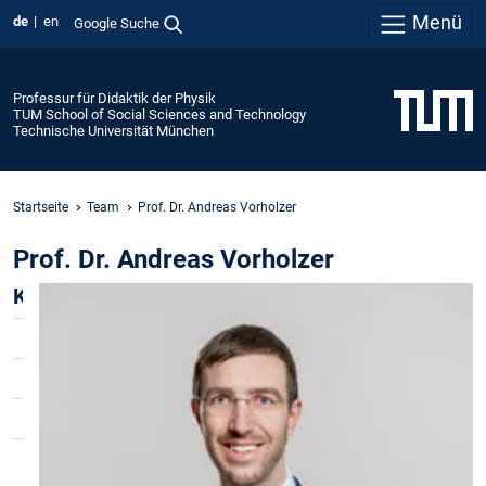
Menü
de
en
Google Suche
Professur für Didaktik der Physik
TUM School of Social Sciences and Technology
Technische Universität München
Startseite
Team
Prof. Dr. Andreas Vorholzer
Prof. Dr. Andreas Vorholzer
Kontakt
E-Mail:
andreas.vorholzer(at)tum.de
Telefon:
+49 89 289 25129
Raum:
260 (Campus Marsstr.)
Sprechstunde:
nach Vereinbarung per E-
Mail