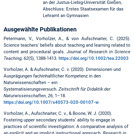
an der Justus-Liebig-Universität Gießen,
Abschluss: Erstes Staatsexamen für das
Lehramt an Gymnasien
Ausgewählte Publikationen
Petermann, V., Vorholzer, A., & von Aufschnaiter, C. (2025).
Science teachers' beliefs about teaching and learning related to
content and procedural goals.
Journal of Research in Science
Teaching
,
62
(5), 1388-1413.
https://doi.org/10.1002/tea.22003
Vorholzer, A. & Aufschnaiter, C. v. (2020). Dimensionen und
Ausprägungen fachinhaltlicher Kompetenz in den
Naturwissenschaften – ein
Systematisierungsversuch.
Zeitschrift für Didaktik der
Naturwissenschaften
,
26
,
1–18.
https://doi.org/10.1007/s40573-020-00107-w
Vorholzer, A., Aufschnaiter, C. v., & Boone, W. J. (2020).
Fostering upper secondary students’ ability to engage in
practices of scientific investigation: A comparative analysis of
an explicit and an implicit instructional approach.
Research in