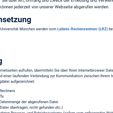
ir Sie über Art, Umfang und Zweck der Erhebung und Verw
 können jederzeit von unserer Webseite abgerufen werden.
msetzung
n Universität München werden vom
Leibniz-Rechenzentrum (LRZ)
bet
g
rnetseiten aufrufen, übermitteln Sie über Ihren Internetbrowser Da
d einer laufenden Verbindung zur Kommunikation zwischen Ihrem 
gdatei aufgezeichnet:
 Rechners
ffs
Datenmenge der abgerufenen Datei
Datei übertragen, nicht gefunden etc.)