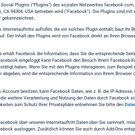
t Social Plugins ("Plugins") des sozialen Netzwerkes facebook.com
lto, CA 94304, USA betrieben wird ("Facebook"). Die Plugins sind m
" gekennzeichnet.
nternetauftritts aufrufen, die ein solches Plugin enthält, baut Ihr 
f. Der Inhalt des Plugins wird von Facebook direkt an Ihren Browse
s erhält Facebook die Information, dass Sie die entsprechende Seite
i Facebook eingeloggt kann Facebook den Besuch Ihrem Facebook-Ko
estätigt haben. Wenn Sie mit den Plugins interagieren, zum Beispiel 
 abgeben, wird die entsprechende Information von Ihrem Browser d
Account besitzen, kann Facebook Daten, wie z. B. die IP-Adresse
ie weitere Verarbeitung und Nutzung der Daten durch Facebook so
keiten zum Schutz Ihrer Privatsphäre entnehmen Sie bitte den
Date
acebook über unseren Internetauftritt Daten über Sie sammelt, mü
Facebook ausloggen. Zusätzlich können Sie auch durch Add-Ons entsp