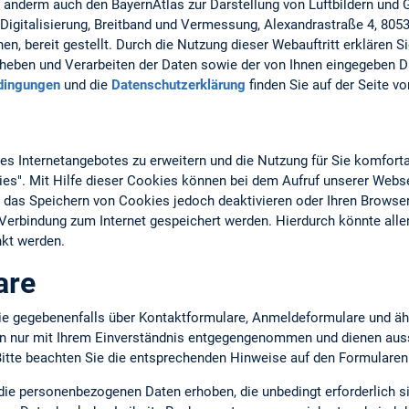
r anderm auch den BayernAtlas zur Darstellung von Luftbildern und
Digitalisierung, Breitband und Vermessung, Alexandrastraße 4, 805
n, bereit gestellt. Durch die Nutzung dieser Webauftritt erklären S
eben und Verarbeiten der Daten sowie der von Ihnen eingegeben D
dingungen
und die
Datenschutzerklärung
finden Sie auf der Seite v
 Internetangebotes zu erweitern und die Nutzung für Sie komforta
ies". Mit Hilfe dieser Cookies können bei dem Aufruf unserer Webs
 das Speichern von Cookies jedoch deaktivieren oder Ihren Browser
n Verbindung zum Internet gespeichert werden. Hierdurch könnte all
kt werden.
are
ie gegebenenfalls über Kontaktformulare, Anmeldeformulare und äh
en nur mit Ihrem Einverständnis entgegengenommen und dienen auss
tte beachten Sie die entsprechenden Hinweise auf den Formularen
 die personenbezogenen Daten erhoben, die unbedingt erforderlich s