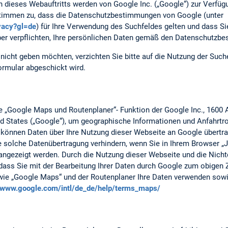
n dieses Webauftritts werden von Google Inc. („Google“) zur Verfüg
 stimmen zu, dass die Datenschutzbestimmungen von Google (unter
ivacy?gl=de
) für Ihre Verwendung des Suchfeldes gelten und dass S
er verpflichten, Ihre persönlichen Daten gemäß den Datenschutzb
nicht geben möchten, verzichten Sie bitte auf die Nutzung der Suc
ormular abgeschickt wird.
ie „Google Maps und Routenplaner“- Funktion der Google Inc., 1600
d States („Google“), um geographische Informationen und Anfahrtro
können Daten über Ihre Nutzung dieser Webseite an Google übertr
 solche Datenübertragung verhindern, wenn Sie in Ihrem Browser „Ja
angezeigt werden. Durch die Nutzung dieser Webseite und die Nicht
, dass Sie mit der Bearbeitung Ihrer Daten durch Google zum obigen
wie „Google Maps“ und der Routenplaner Ihre Daten verwenden sowi
//www.google.com/intl/de_de/help/terms_maps/