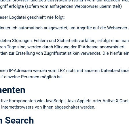
ndeten Browser- und Betriebssystems (sofern vom anfragenden Web
griff erfolgte (sofern vom anfragenden Webbrowser übermittelt)
eser Logdatei geschieht wie folgt:
inuierlich automatisch ausgewertet, um Angriffe auf die Webserve
eldeten Störungen, Fehlern und Sicherheits­vorfällen, erfolgt eine ma
ieben Tage sind, werden durch Kürzung der IP-Adresse anonymisiert.
en zur Erstellung von Zugriffs­statistiken verwendet. Die hierfür ei
ltenen IP-Adressen werden vom LRZ nicht mit anderen Datenbestän
uf einzelne Personen möglich ist.
nenten
ktive Komponenten wie JavaScript, Java-Applets oder Active-X-Cont
s Internetbrowsers von Ihnen abgeschaltet werden.
m Search