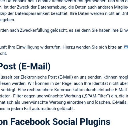
er Datenbank des Leibnitz Rechenzentrums gespeichert und sind d
h. Ist der Zweck der Datenerhebung, die Daten auch anderen Mitgli
nzip der Datensparsamkeit beachtet. Ihre Daten werden nicht an Dri
gegeben.
den nach Zweckerfüllung gelöscht, es sei denn Sie haben Ihre Einw
unft Ihre Einwilligung widerrufen. Hierzu wenden Sie sich bitte an
cht.
Post (E-Mail)
hlüsselt per Elektronische Post (E-Mail) an uns senden, können mö
esen werden. Wir können in der Regel auch Ihre Identität nicht übe
e verbirgt. Eine rechtssichere Kommunikation durch einfache E-Mail i
bieter - Filter gegen unerwünschte Werbung („SPAM-Filter“) ein, die 
omatisch als unerwünschte Werbung einordnen und löschen. E-Mail
 uns in jedem Fall automatisch gelöscht.
n Facebook Social Plugins