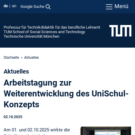
Menü
de
en
Google Suche
Professur für Technikdidaktik für das berufliche Lehramt
TUM School of Social Sciences and Technology
Technische Universität München
Startseite
Aktuelles
Aktuelles
Arbeitstagung zur
Weiterentwicklung des UniSchul-
Konzepts
02.10.2025
Am 01. und 02.10.2025 wirkte die