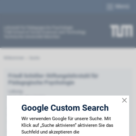
Menü
Lehrstuhl für Pädagogische Psychologie
TUM School of Social Sciences and Technology
Technische Universität München
Willkommen
Suche
Friedl Schöller-Stiftungslehrstuhl für
Pädagogische Psychologie
Leitung:
Prof. Dr. Tina Seidel
Google Custom Search
Besucheradresse:
Marsstraße 20-22
Wir verwenden Google für unsere Suche. Mit
80335 München
Klick auf „Suche aktivieren“ aktivieren Sie das
Suchfeld und akzeptieren die
Postanschrift: