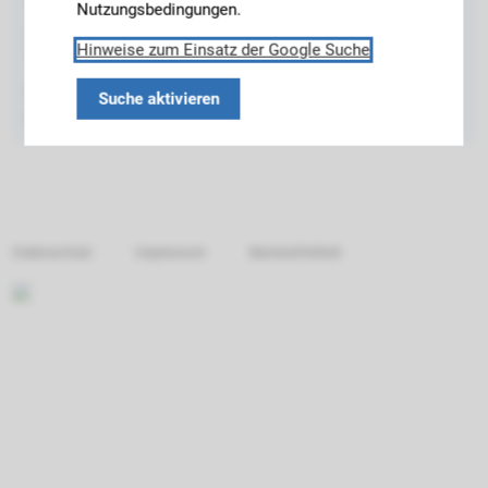
Technische Universität München
Nutzungsbedingungen.
Arcisstraße 21
Hinweise zum Einsatz der Google Suche
80333 München
Kontakt:
Suche aktivieren
sek.paedpsych@sot.tum.de
Datenschutz
Impressum
Barrierefreiheit