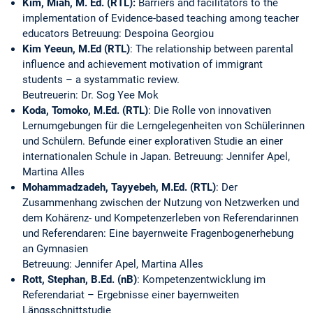
Kim, Miah, M. Ed. (RTL):
Barriers and facilitators to the
implementation of Evidence-based teaching among teacher
educators Betreuung: Despoina Georgiou
Kim Yeeun, M.Ed (RTL)
: The relationship between parental
influence and achievement motivation of immigrant
students – a systammatic review.
Beutreuerin: Dr. Sog Yee Mok
Koda, Tomoko, M.Ed. (RTL)
: Die Rolle von innovativen
Lernumgebungen für die Lerngelegenheiten von Schülerinnen
und Schülern. Befunde einer explorativen Studie an einer
internationalen Schule in Japan. Betreuung: Jennifer Apel,
Martina Alles
Mohammadzadeh, Tayyebeh, M.Ed. (RTL)
: Der
Zusammenhang zwischen der Nutzung von Netzwerken und
dem Kohärenz- und Kompetenzerleben von Referendarinnen
und Referendaren: Eine bayernweite Fragenbogenerhebung
an Gymnasien
Betreuung: Jennifer Apel, Martina Alles
Rott, Stephan, B.Ed. (nB)
: Kompetenzentwicklung im
Referendariat – Ergebnisse einer bayernweiten
Längsschnittstudie