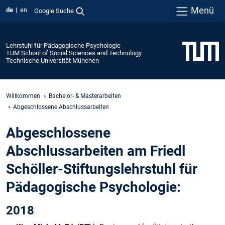
Menü
de
en
Google Suche
Lehrstuhl für Pädagogische Psychologie
TUM School of Social Sciences and Technology
Technische Universität München
Willkommen
Bachelor- & Masterarbeiten
Abgeschlossene Abschlussarbeiten
Abgeschlossene
Abschlussarbeiten am Friedl
Schöller-Stiftungslehrstuhl für
Pädagogische Psychologie:
2018