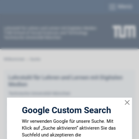
Menü
Lehrstuhl für Lehren und Lernen mit Digitalen Medien
TUM School of Social Sciences and Technology
Technische Universität München
Willkommen
Suche
Lehrstuhl für Lehren und Lernen mit Digitalen
Medien
Technische Universität München
Prof. Dr. Maria Bannert
Google Custom Search
Tel. Sekretariat:
Wir verwenden Google für unsere Suche. Mit
+49 89 289 24368
Klick auf „Suche aktivieren“ aktivieren Sie das
Besucheranschrift:
Suchfeld und akzeptieren die