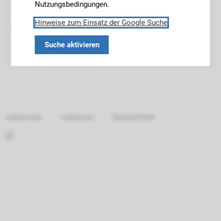
Nutzungsbedingungen.
allgemeines Telefon: +49.89.289.24371
Hinweise zum Einsatz der Google Suche
E-Mail
Suche aktivieren
Zuständig für Änderungen an der Homepage:
lara.hafermann@tum.de
Datenschutz
Impressum
Barrierefreiheit