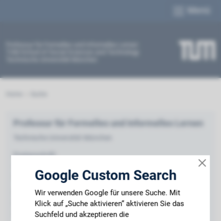
Menü
Professur für Formelles und Informelles Lernen
TUM School of Social Sciences and Technology
Technische Universität München
Home
Suche
Professur für Formelles und Informelles Lernen
Technische Universität München
Postanschrift:
Arcisstraße 21
Google Custom Search
80333 München
Wir verwenden Google für unsere Suche. Mit
Besucheranschrift:
Klick auf „Suche aktivieren“ aktivieren Sie das
Marsstraße 20-22
80335 München
Suchfeld und akzeptieren die