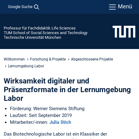
Menü
Google Suche
Professur für Fachdidaktik Life Sciences
TUM School of Social Sciences and Technology
Technische Universität München
Willkommen
Forschung & Projekte
Abgeschlossene Projekte
Lernumgebung Labor
Wirksamkeit digitaler und
Präsenzformate in der Lernumgebung
Labor
Förderung: Werner Siemens Stiftung
Laufzeit: Seit September 2019
Mitarbeiter/-innen:
Julia Stich
Das Biotechnologische Labor ist ein Klassiker der