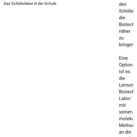
Das Schülerlabor in der Schule.
den
Schülern
die
Biotechn
näher
zu
bringen.
Eine
Option
ist es
die
Lernumg
Biotech
Labor
mit
seinen
molekula
Methode
an die