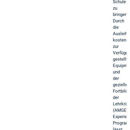
Schule
zu
bringen.
Durch
die
Ausleihe
kostenl
zur
Verfügu
gestellt
Equipme
und
der
gezielte
Fortbild
der
Lehrkräf
(AMGEN
Experien
Program
lässt