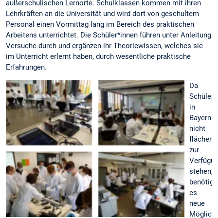
außerschulischen Lernorte. Schulklassen kommen mit ihren
Lehrkräften an die Universität und wird dort von geschultem
Personal einen Vormittag lang im Bereich des praktischen
Arbeitens unterrichtet. Die Schüler*innen führen unter Anleitung
Versuche durch und ergänzen ihr Theoriewissen, welches sie
im Unterricht erlernt haben, durch wesentliche praktische
Erfahrungen.
Da
Schülerl
in
Bayern
nicht
flächen
zur
Verfügu
stehen,
benötigt
es
neue
Möglichk