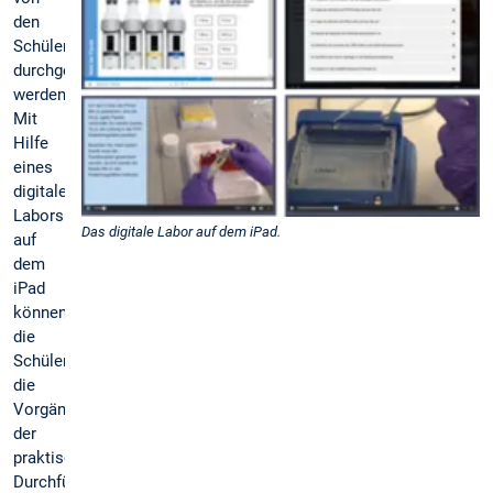
den
Schüler*innen
durchgeführt
werden.
Mit
Hilfe
eines
digitalen
Labors
Das digitale Labor auf dem iPad.
auf
dem
iPad
können
die
Schüler*innen
die
Vorgänge
der
praktischen
Durchführung