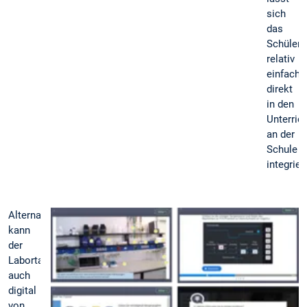
sich
das
Schülerl
relativ
einfach
direkt
in den
Unterric
an der
Schule
integrier
Alternativ
kann
der
Labortag
auch
digital
von