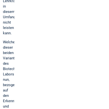
Lehrkraft
in
diesem
Umfang
nicht
leisten
kann.
Welche
dieser
beiden
Varianten
des
Biotechnologischen
Labors
nun,
bezogen
auf
den
Erkenntnisgewinn
und