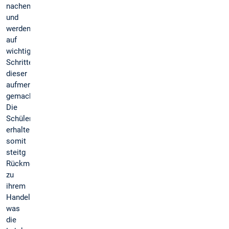
nachempfinden
und
werden
auf
wichtige
Schritte
dieser
aufmerksam
gemacht.
Die
Schüler*innen
erhalten
somit
steitg
Rückmeldung
zu
ihrem
Handeln,
was
die