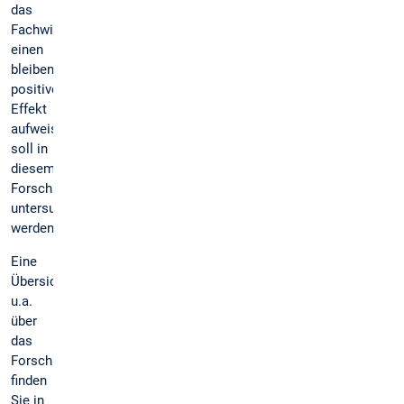
das
Fachwissen,
einen
bleiben
positiveren
Effekt
aufweist
soll in
diesem
Forschungsprojekt
untersucht
werden.
Eine
Übersicht
u.a.
über
das
Forschungsdesign
finden
Sie in