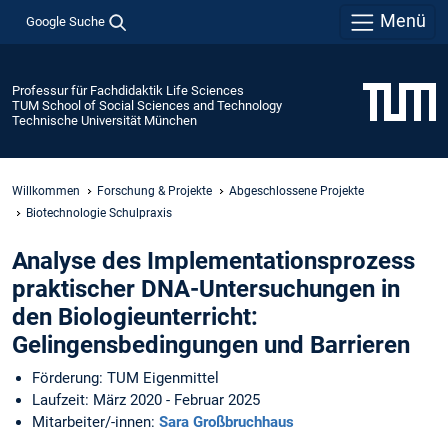
Menü
Google Suche
Professur für Fachdidaktik Life Sciences
TUM School of Social Sciences and Technology
Technische Universität München
Willkommen
Forschung & Projekte
Abgeschlossene Projekte
Biotechnologie Schulpraxis
Analyse des Implementationsprozess
praktischer DNA-Untersuchungen in
den Biologieunterricht:
Gelingensbedingungen und Barrieren
Förderung: TUM Eigenmittel
Laufzeit: März 2020 - Februar 2025
Mitarbeiter/-innen:
Sara Großbruchhaus