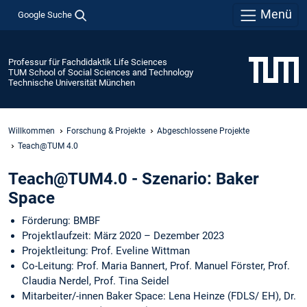
Menü
Google Suche
Professur für Fachdidaktik Life Sciences
TUM School of Social Sciences and Technology
Technische Universität München
Willkommen
Forschung & Projekte
Abgeschlossene Projekte
Teach@TUM 4.0
Teach@TUM4.0 - Szenario: Baker
Space
Förderung: BMBF
Projektlaufzeit: März 2020 – Dezember 2023
Projektleitung: Prof. Eveline Wittman
Co-Leitung: Prof. Maria Bannert, Prof. Manuel Förster, Prof.
Claudia Nerdel, Prof. Tina Seidel
Mitarbeiter/-innen Baker Space: Lena Heinze (FDLS/ EH), Dr.