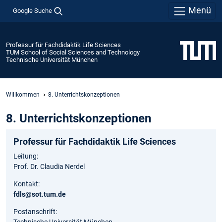
Menü
Google Suche
Professur für Fachdidaktik Life Sciences
TUM School of Social Sciences and Technology
Technische Universität München
Willkommen
8. Unterrichtskonzeptionen
8. Unterrichtskonzeptionen
Professur für Fachdidaktik Life Sciences
Leitung:
Prof. Dr. Claudia Nerdel
Kontakt:
fdls@sot.tum.de
Postanschrift: