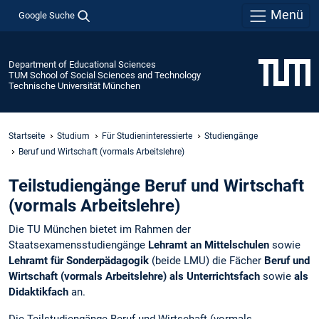
Menü
Google Suche
Department of Educational Sciences
TUM School of Social Sciences and Technology
Technische Universität München
Startseite
Studium
Für Studieninteressierte
Studiengänge
Beruf und Wirtschaft (vormals Arbeitslehre)
Teilstudiengänge Beruf und Wirtschaft
(vormals Arbeitslehre)
Die TU München bietet im Rahmen der
Staatsexamensstudiengänge
Lehramt an Mittelschulen
sowie
Lehramt für Sonderpädagogik
(beide LMU) die Fächer
Beruf und
Wirtschaft (vormals Arbeitslehre) als Unterrichtsfach
sowie
als
Didaktikfach
an.
Die Teilstudiengänge Beruf und Wirtschaft (vormals