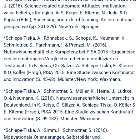
J. (2016). Science-related outcomes: Attitudes, motivation,
value beliefs, strategies. In S. Kuger, E. Klieme, N. Jude, & D.
Kaplan (Eds.), Assessing contexts of learning. An international
perspective (pp. 301-329). New York: Springer.
*Schiepe-Tiska, A., Rönnebeck, S., Schöps, K., Neumann, K.,
Schmidtner, S., Parchmann, I. & Prenzel, M. (2016).
Naturwissenschaftliche Kompetenz bei PISA 2015 –Ergebnisse
des internationalen Vergleichs mit einem modifizierten
Testansatz. In K. Reiss, Ch. Sälzer, A. Schiepe-Tiska, E. Klieme
& O. Köller (Hrsg.), PISA 2015. Eine Studie zwischen Kontinuität
und Innovation (S. 45-98). Münster/New York: Waxmann.
*Schiepe-Tiska, A., Schmidtner, S., Müller, K., Heine. J., Lüdtke,
O. & Neumann, K. (2016). Naturwissenschaftlicher Unterricht in
Deutschland. In K. Reiss, C. Sälzer, A. Schiepe-Tiska, O. Köller &
E. Klieme (Hrsg.), PISA 2015: Eine Studie zwischen Kontinuität
und Innovation (S. 99-132). Münster: Waxmann.
*Schiepe-Tiska, A., Simm, I., Schmidtner, S. (2016).
Motivationale Orientierungen, Selbstbilder und