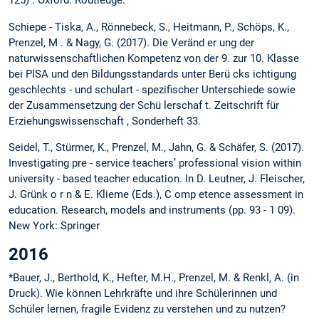
125) . Oxford: Routledge.
Schiepe - Tiska, A., Rönnebeck, S., Heitmann, P., Schöps, K.,
Prenzel, M . & Nagy, G. (2017). Die Veränd er ung der
naturwissenschaftlichen Kompetenz von der 9. zur 10. Klasse
bei PISA und den Bildungsstandards unter Berü cks ichtigung
geschlechts - und schulart - spezifischer Unterschiede sowie
der Zusammensetzung der Schü lerschaf t. Zeitschrift für
Erziehungswissenschaft , Sonderheft 33.
Seidel, T., Stürmer, K., Prenzel, M., Jahn, G. & Schäfer, S. (2017).
Investigating pre - service teachers’ professional vision within
university - based teacher education. In D. Leutner, J. Fleischer,
J. Grünk o r n & E. Klieme (Eds.), C omp etence assessment in
education. Research, models and instruments (pp. 93 - 1 09).
New York: Springer
2016
*Bauer, J., Berthold, K., Hefter, M.H., Prenzel, M. & Renkl, A. (in
Druck). Wie können Lehrkräfte und ihre Schülerinnen und
Schüler lernen, fragile Evidenz zu verstehen und zu nutzen?