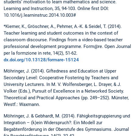
students’ motivation to learn mathematics and science.
Learning and Instruction, 35, 94-103. Online first DOI:
10.1016/j.learninstruc.2014.10.003#
*Kiemer, K., Gröschner, A., Pehmer, A.-K. & Seidel, T. (2014).
Teacher learning and student outcomes in the context of
classroom discourse. Findings from a video-based teacher
professional development programme. Form@re. Open Journal
per la formzione in rete, 14(2), 51-62.
dx.doi.org/10.13128/formare-15124
Möhringer, J. (2014). Giftedness and Education at Upper
Secondary Level: Cooperative Fostering by Teachers and
University Lecturers. In M. V. Wolfensberger, L. Drayer, & J.
Volker (Eds.), Pursuit of Excellence in a Networked Society.
Theoretical and Practical Approaches (pp. 249–252). Münster,
Westf.: Waxmann.
Möhringer, J. & Gebhardt, M. (2014). Fähigkeitsgruppierung und
Integration – (k)ein Widerspruch?: Ein Modell zur
Begabtenförderung in der Oberstufe des Gymnasiums. Journal
für Begabtenförderung, 14(2), 32-42.