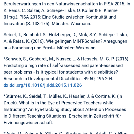
Berufserwartungen in den Naturwissenschaften in PISA 2015. In
K. Reiss, C. Sälzer, A. Schiepe-Tiska, O. Köller & E. Klieme
(Hrsg.), PISA 2015: Eine Studie zwischen Kontinuität und
Innovation (S. 133-175). Münster: Waxmann.
Seidel, T., Reinhold, S., Holzberger, D., Mok, S.Y., Schiepe-Tiska,
A. & Reiss, K. (2016). Wie gelingen MINT-Schulen? Anregungen
aus Forschung und Praxis. Münster: Waxmann.
*Schwab, S., Gebhardt, M., Nusser, L. & Hessels, M. G. P. (2016).
Predicting a high rate of self-assessed and parent-assessed
peer problems - Is it typical for students with disabilities?
Research in Developmental Disabilities, 49-50, 196-204.
dx.doi.org/10.1016/j.ridd.2015.11.026
*Stürmer, K., Seidel, T., Müller, K., Häusler, J. & Cortina, K. (in
Druck). What is in the Eye of Preservice Teachers while
Instructing? An Eye-tracking Study about Attention Processes
in Different Teaching Situations. Erscheint in Zeitschrift für
Erziehungswissenschaft.
*Weis, M., Zehner, F., Sälzer, C., Strohmaier, A., Artelt, C. & Pfost,