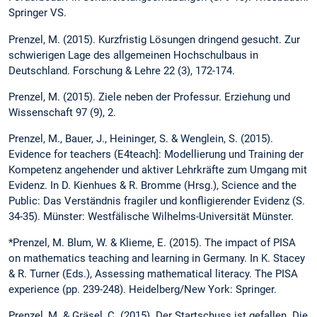
Springer VS.
Prenzel, M. (2015). Kurzfristig Lösungen dringend gesucht. Zur
schwierigen Lage des allgemeinen Hochschulbaus in
Deutschland. Forschung & Lehre 22 (3), 172-174.
Prenzel, M. (2015). Ziele neben der Professur. Erziehung und
Wissenschaft 97 (9), 2.
Prenzel, M., Bauer, J., Heininger, S. & Wenglein, S. (2015).
Evidence for teachers (E4teach]: Modellierung und Training der
Kompetenz angehender und aktiver Lehrkräfte zum Umgang mit
Evidenz. In D. Kienhues & R. Bromme (Hrsg.), Science and the
Public: Das Verständnis fragiler und konfligierender Evidenz (S.
34-35). Münster: Westfälische Wilhelms-Universität Münster.
*Prenzel, M. Blum, W. & Klieme, E. (2015). The impact of PISA
on mathematics teaching and learning in Germany. In K. Stacey
& R. Turner (Eds.), Assessing mathematical literacy. The PISA
experience (pp. 239-248). Heidelberg/New York: Springer.
Prenzel, M. & Gräsel, C. (2015). Der Startschuss ist gefallen. Die