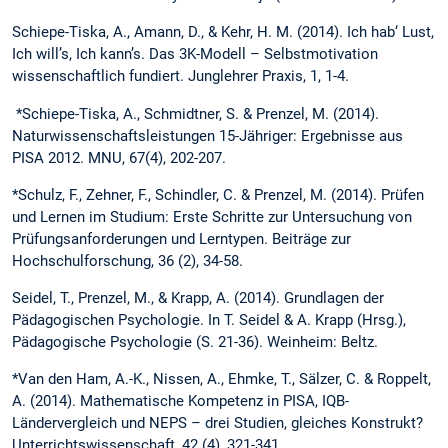
Schiepe-Tiska, A., Amann, D., & Kehr, H. M. (2014). Ich hab‘ Lust,
Ich will’s, Ich kann’s. Das 3K-Modell – Selbstmotivation
wissenschaftlich fundiert. Junglehrer Praxis, 1, 1-4.
*Schiepe-Tiska, A., Schmidtner, S. & Prenzel, M. (2014).
Naturwissenschaftsleistungen 15-Jähriger: Ergebnisse aus
PISA 2012. MNU, 67(4), 202-207.
*Schulz, F., Zehner, F., Schindler, C. & Prenzel, M. (2014). Prüfen
und Lernen im Studium: Erste Schritte zur Untersuchung von
Prüfungsanforderungen und Lerntypen. Beiträge zur
Hochschulforschung, 36 (2), 34-58.
Seidel, T., Prenzel, M., & Krapp, A. (2014). Grundlagen der
Pädagogischen Psychologie. In T. Seidel & A. Krapp (Hrsg.),
Pädagogische Psychologie (S. 21-36). Weinheim: Beltz.
*Van den Ham, A.-K., Nissen, A., Ehmke, T., Sälzer, C. & Roppelt,
A. (2014). Mathematische Kompetenz in PISA, IQB-
Ländervergleich und NEPS – drei Studien, gleiches Konstrukt?
Unterrichtswissenschaft, 42 (4), 321-341.