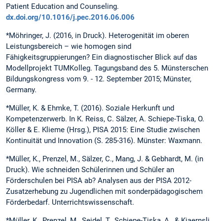
Patient Education and Counseling.
dx.doi.org/10.1016/j.pec.2016.06.006
*Möhringer, J. (2016, in Druck). Heterogenität im oberen
Leistungsbereich – wie homogen sind
Fähigkeitsgruppierungen? Ein diagnostischer Blick auf das
Modellprojekt TUMKolleg. Tagungsband des 5. Münsterschen
Bildungskongress vom 9. - 12. September 2015; Münster,
Germany.
*Müller, K. & Ehmke, T. (2016). Soziale Herkunft und
Kompetenzerwerb. In K. Reiss, C. Sälzer, A. Schiepe-Tiska, O.
Köller & E. Klieme (Hrsg.), PISA 2015: Eine Studie zwischen
Kontinuität und Innovation (S. 285-316). Münster: Waxmann.
*Müller, K., Prenzel, M., Sälzer, C., Mang, J. & Gebhardt, M. (in
Druck). Wie schneiden Schülerinnen und Schüler an
Förderschulen bei PISA ab? Analysen aus der PISA 2012-
Zusatzerhebung zu Jugendlichen mit sonderpädagogischem
Förderbedarf. Unterrichtswissenschaft.
*Müller, K., Prenzel, M., Seidel, T., Schiepe-Tiska, A., & Kjaernsli,