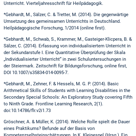
Unterricht. Vierteljahresschrift für Heilpädagogik.
*Gebhardt, M., Sälzer, C. & Tretter, M. (2014). Die gegenwärtige
Umsetzung des gemeinsamen Unterrichts in Deutschland.
Heilpädagogische Forschung, 1/2014 (online first).
*Gebhardt, M., Schwab, S., Krammer, M., Gasteiger-Klicpera, B. &
Sälzer, C. (2014). Erfassung von individualisiertem Unterricht in
der Sekundarstufe I. Eine Quantitative Überprüfung der Skala
„Individualisierter Unterricht“ in zwei Schuluntersuchungen in
der Steiermark. Zeitschrift für Bildungsforschung, online first,
DOI 10.1007/s35834-014-0095-7.
*Gebhardt, M., Zehner, F. & Hessels, M. G. P. (2014). Basic
Arithmetical Skills of Students with Learning Disabilities in the
Secondary Special Schools: An Exploratory Study covering Fifth
to Ninth Grade. Frontline Learning Research, 2(1).
doi:10.14786/flr.v2i1.73
Gröschner, A. & Müller, K. (2014). Welche Rolle spielt die Dauer
eines Praktikums? Befunde auf der Basis von
Kompetenzselbsteinschätzungen. In K. Kleinespel (Hrsg.), Ein