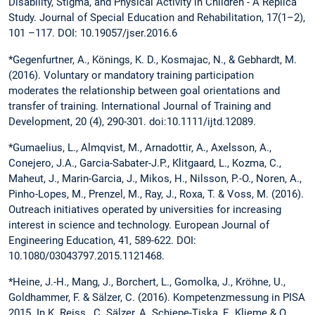
Disability, Stigma, and Physical Activity in Children - A Replica
Study. Journal of Special Education and Rehabilitation, 17(1–2),
101 –117. DOI: 10.19057/jser.2016.6
*Gegenfurtner, A., Könings, K. D., Kosmajac, N., & Gebhardt, M.
(2016). Voluntary or mandatory training participation
moderates the relationship between goal orientations and
transfer of training. International Journal of Training and
Development, 20 (4), 290-301. doi:10.1111/ijtd.12089.
*Gumaelius, L., Almqvist, M., Arnadottir, A., Axelsson, A.,
Conejero, J.A., Garcia-Sabater-J.P., Klitgaard, L., Kozma, C.,
Maheut, J., Marin-Garcia, J., Mikos, H., Nilsson, P.-O., Noren, A.,
Pinho-Lopes, M., Prenzel, M., Ray, J., Roxa, T. & Voss, M. (2016).
Outreach initiatives operated by universities for increasing
interest in science and technology. European Journal of
Engineering Education, 41, 589-622. DOI:
10.1080/03043797.2015.1121468.
*Heine, J.-H., Mang, J., Borchert, L., Gomolka, J., Kröhne, U.,
Goldhammer, F. & Sälzer, C. (2016). Kompetenzmessung in PISA
2015. In K. Reiss., C. Sälzer, A. Schiepe-Tiska, E. Klieme & O.