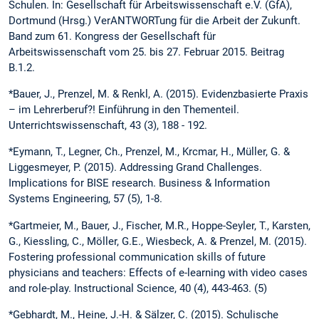
Schulen. In: Gesellschaft für Arbeitswissenschaft e.V. (GfA),
Dortmund (Hrsg.) VerANTWORTung für die Arbeit der Zukunft.
Band zum 61. Kongress der Gesellschaft für
Arbeitswissenschaft vom 25. bis 27. Februar 2015. Beitrag
B.1.2.
*Bauer, J., Prenzel, M. & Renkl, A. (2015). Evidenzbasierte Praxis
– im Lehrerberuf?! Einführung in den Thementeil.
Unterrichtswissenschaft, 43 (3), 188 - 192.
*Eymann, T., Legner, Ch., Prenzel, M., Krcmar, H., Müller, G. &
Liggesmeyer, P. (2015). Addressing Grand Challenges.
Implications for BISE research. Business & Information
Systems Engineering, 57 (5), 1-8.
*Gartmeier, M., Bauer, J., Fischer, M.R., Hoppe-Seyler, T., Karsten,
G., Kiessling, C., Möller, G.E., Wiesbeck, A. & Prenzel, M. (2015).
Fostering professional communication skills of future
physicians and teachers: Effects of e-learning with video cases
and role-play. Instructional Science, 40 (4), 443-463. (5)
*Gebhardt, M., Heine, J.-H. & Sälzer, C. (2015). Schulische