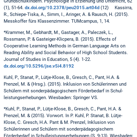
Grundschulkindern. Psychologie in Erziehung und Unterricht, 62
(1), 51-64.
dx.doi.org/10.2378/peu2015.art04d
(12) Kassirra,
R., Schiepe-Tiska, A., Simm, I., Aringer, A. & Rausch, H. (2015).
Messkoffer fürs Klassenzimmer. TUMcampus, 1, 14.
*Krammer, M., Gebhardt, M., Gastager, A., Paleczek, L.,
Rossmann, P. & Gasteiger-Klicpera, B. (2015). Effects of
Cooperative Learning Methods in German Language Arts on
Reading Ability and Social Behavior of High School Students.
Journal of Studies in Education, 5 (4). 1-22.
dx.doi.org/10.5296/jse.v5i4.8192
Kuhl, P., Stanat, P., Lütje-Klose, B., Gresch, C., Pant, H.A. &
Prenzel, M. & (Hrsg.). (2015). Inklusion von Schülerinnen und
Schülern mit sonderpädagogischem Förderbedarf in Schul­
leistungserhebungen. Wiesbaden: Springer VS.
*Kuhl, P., Stanat, P., Lütje-Klose, B., Gresch, C., Pant, H.A. &
Prenzel, M. & (2015). Vorwort. In P. Kuhl, P. Stanat, B. Lütje-
Klose, C. Gresch, H.A. Pant & M. Prenzel, Inklusion von
Schülerinnen und Schülern mit sonderpädagogischem
Förderbedarf in Schulleistungs­erhebungen (S. 9-13). Wiesbaden: